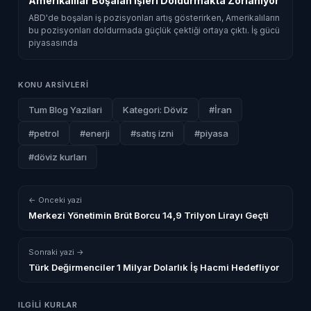
Amerikalılar Boşalan İşleri Doldurmakta Zorlanıyor
ABD'de boşalan iş pozisyonları artış gösterirken, Amerikalıların
bu pozisyonları doldurmada güçlük çektiği ortaya çıktı. İş gücü
piyasasında
KONU ARSIVLERI
Tum Blog Yazilari
Kategori: Döviz
#İran
#petrol
#enerji
#satış izni
#piyasa
#döviz kurları
← Onceki yazi
Merkezi Yönetimin Brüt Borcu 14,9 Trilyon Lirayı Geçti
Sonraki yazi →
Türk Değirmenciler 1 Milyar Dolarlık İş Hacmi Hedefliyor
ILGILI KURLAR