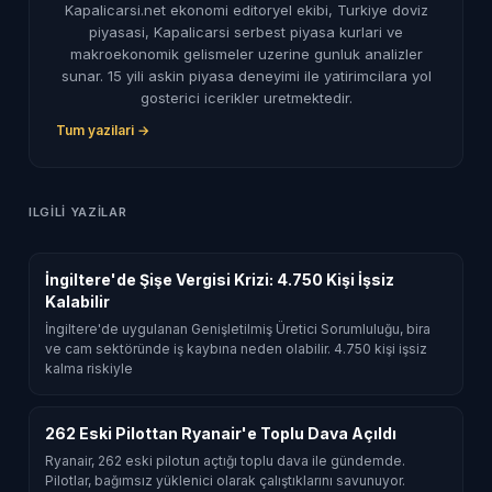
Kapalicarsi.net ekonomi editoryel ekibi, Turkiye doviz
piyasasi, Kapalicarsi serbest piyasa kurlari ve
makroekonomik gelismeler uzerine gunluk analizler
sunar. 15 yili askin piyasa deneyimi ile yatirimcilara yol
gosterici icerikler uretmektedir.
Tum yazilari →
ILGILI YAZILAR
İngiltere'de Şişe Vergisi Krizi: 4.750 Kişi İşsiz
Kalabilir
İngiltere'de uygulanan Genişletilmiş Üretici Sorumluluğu, bira
ve cam sektöründe iş kaybına neden olabilir. 4.750 kişi işsiz
kalma riskiyle
262 Eski Pilottan Ryanair'e Toplu Dava Açıldı
Ryanair, 262 eski pilotun açtığı toplu dava ile gündemde.
Pilotlar, bağımsız yüklenici olarak çalıştıklarını savunuyor.