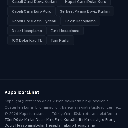
Kapali Carsi Doviz Kurlari
Kapali Carsi Dolar Kuru
Kapali Carsi Euro Kuru
Serbest Piyasa Doviz Kurlari
Kapali Carsi Altin Fiyatlari
Doviz Hesaplama
Dolar Hesaplama
Euro Hesaplama
100 Dolar Kac TL
Tum Kurlar
Kapalicarsi
.
net
Kapalıçarşı referans döviz kurları dakikada bir güncellenir.
Gösterilen kurlar bilgi amaçlıdır, banka alış-satış tablosu içermez.
© 2026 Kapalicarsi.net — Türkiye'nin döviz referans platformu.
Tüm Döviz Kurları
Dolar Kuru
Euro Kuru
Sterlin Kuru
İsviçre Frangı
Döviz Hesaplama
Dolar Hesaplama
Euro Hesaplama