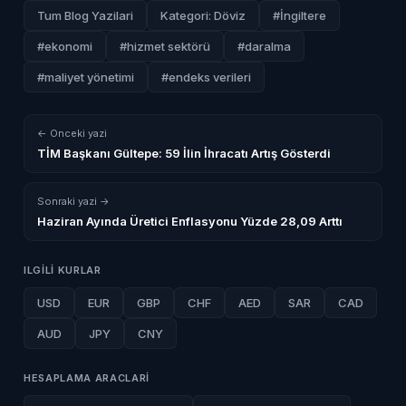
Tum Blog Yazilari
Kategori: Döviz
#İngiltere
#ekonomi
#hizmet sektörü
#daralma
#maliyet yönetimi
#endeks verileri
← Onceki yazi
TİM Başkanı Gültepe: 59 İlin İhracatı Artış Gösterdi
Sonraki yazi →
Haziran Ayında Üretici Enflasyonu Yüzde 28,09 Arttı
ILGILI KURLAR
USD
EUR
GBP
CHF
AED
SAR
CAD
AUD
JPY
CNY
HESAPLAMA ARACLARI