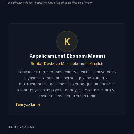
hazirlanmistir. Yatirim tavsiyesi niteligi tasimaz.
K
Kapalicarsi.net Ekonomi Masasi
Senior Doviz ve Makroekonomi Analisti
Kapalicarsi.net ekonomi editoryel ekibi, Turkiye doviz
piyasasi, Kapalicarsi serbest piyasa kurlari ve
makroekonomik gelismeler uzerine gunluk analizler
sunar. 15 yili askin piyasa deneyimi ile yatirimcilara yol
gosterici icerikler uretmektedir.
Tum yazilari →
ILGILI YAZILAR