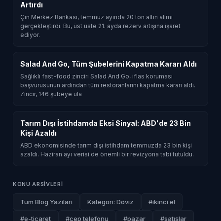
Artırdı
Çin Merkez Bankası, temmuz ayında 20 ton altın alımı
gerçekleştirdi. Bu, üst üste 21. ayda rezerv artışına işaret
ediyor.
Salad And Go, Tüm Şubelerini Kapatma Kararı Aldı
Sağlıklı fast-food zinciri Salad And Go, iflas koruması
başvurusunun ardından tüm restoranlarını kapatma kararı aldı.
Zincir, 146 şubeye ula
Tarım Dışı İstihdamda Eksi Sinyal: ABD'de 23 Bin
Kişi Azaldı
ABD ekonomisinde tarım dışı istihdam temmuzda 23 bin kişi
azaldı. Haziran ayı verisi de önemli bir revizyona tabi tutuldu.
KONU ARSIVLERI
Tum Blog Yazilari
Kategori: Döviz
#ikinci el
#e-ticaret
#cep telefonu
#pazar
#satışlar