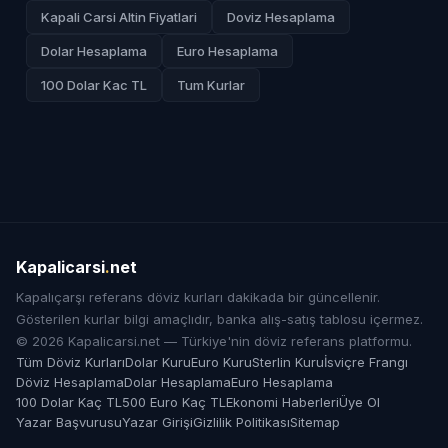
Kapali Carsi Altin Fiyatlari
Doviz Hesaplama
Dolar Hesaplama
Euro Hesaplama
100 Dolar Kac TL
Tum Kurlar
Kapalicarsi
.
net
Kapalıçarşı referans döviz kurları dakikada bir güncellenir.
Gösterilen kurlar bilgi amaçlıdır, banka alış-satış tablosu içermez.
© 2026 Kapalicarsi.net — Türkiye'nin döviz referans platformu.
Tüm Döviz Kurları
Dolar Kuru
Euro Kuru
Sterlin Kuru
İsviçre Frangı
Döviz Hesaplama
Dolar Hesaplama
Euro Hesaplama
100 Dolar Kaç TL
500 Euro Kaç TL
Ekonomi Haberleri
Üye Ol
Yazar Başvurusu
Yazar Girişi
Gizlilik Politikası
Sitemap