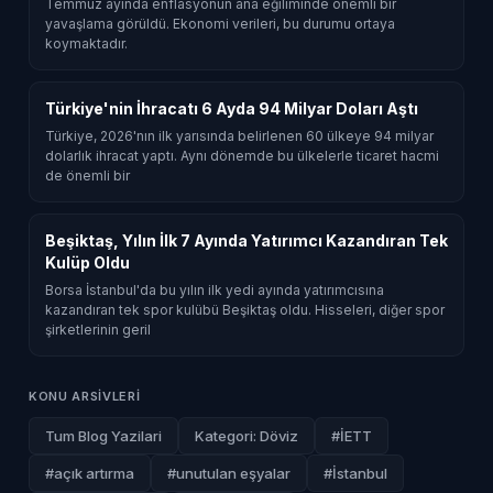
Temmuz ayında enflasyonun ana eğiliminde önemli bir
yavaşlama görüldü. Ekonomi verileri, bu durumu ortaya
koymaktadır.
Türkiye'nin İhracatı 6 Ayda 94 Milyar Doları Aştı
Türkiye, 2026'nın ilk yarısında belirlenen 60 ülkeye 94 milyar
dolarlık ihracat yaptı. Aynı dönemde bu ülkelerle ticaret hacmi
de önemli bir
Beşiktaş, Yılın İlk 7 Ayında Yatırımcı Kazandıran Tek
Kulüp Oldu
Borsa İstanbul'da bu yılın ilk yedi ayında yatırımcısına
kazandıran tek spor kulübü Beşiktaş oldu. Hisseleri, diğer spor
şirketlerinin geril
KONU ARSIVLERI
Tum Blog Yazilari
Kategori: Döviz
#İETT
#açık artırma
#unutulan eşyalar
#İstanbul