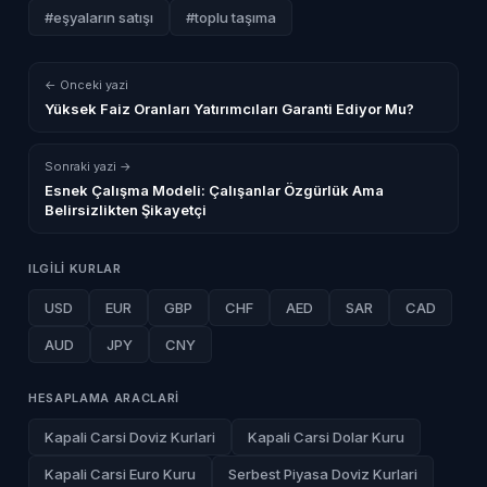
#eşyaların satışı
#toplu taşıma
← Onceki yazi
Yüksek Faiz Oranları Yatırımcıları Garanti Ediyor Mu?
Sonraki yazi →
Esnek Çalışma Modeli: Çalışanlar Özgürlük Ama
Belirsizlikten Şikayetçi
ILGILI KURLAR
USD
EUR
GBP
CHF
AED
SAR
CAD
AUD
JPY
CNY
HESAPLAMA ARACLARI
Kapali Carsi Doviz Kurlari
Kapali Carsi Dolar Kuru
Kapali Carsi Euro Kuru
Serbest Piyasa Doviz Kurlari