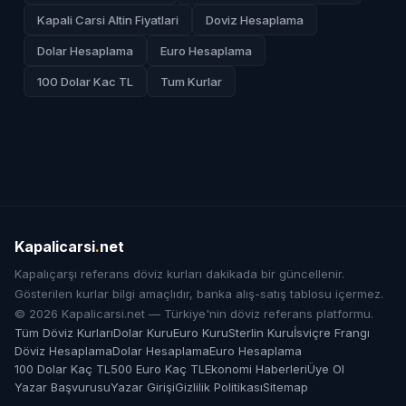
Kapali Carsi Altin Fiyatlari
Doviz Hesaplama
Dolar Hesaplama
Euro Hesaplama
100 Dolar Kac TL
Tum Kurlar
Kapalicarsi
.
net
Kapalıçarşı referans döviz kurları dakikada bir güncellenir.
Gösterilen kurlar bilgi amaçlıdır, banka alış-satış tablosu içermez.
© 2026 Kapalicarsi.net — Türkiye'nin döviz referans platformu.
Tüm Döviz Kurları
Dolar Kuru
Euro Kuru
Sterlin Kuru
İsviçre Frangı
Döviz Hesaplama
Dolar Hesaplama
Euro Hesaplama
100 Dolar Kaç TL
500 Euro Kaç TL
Ekonomi Haberleri
Üye Ol
Yazar Başvurusu
Yazar Girişi
Gizlilik Politikası
Sitemap