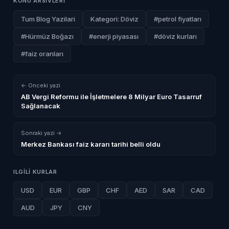
KONU ARSIVLERI
Tum Blog Yazilari
Kategori: Döviz
#petrol fiyatları
#Hürmüz Boğazı
#enerji piyasası
#döviz kurları
#faiz oranları
← Onceki yazi
AB Vergi Reformu ile İşletmelere 8 Milyar Euro Tasarruf
Sağlanacak
Sonraki yazi →
Merkez Bankası faiz kararı tarihi belli oldu
ILGILI KURLAR
USD
EUR
GBP
CHF
AED
SAR
CAD
AUD
JPY
CNY