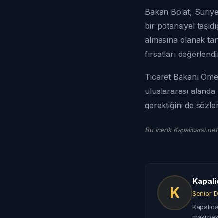
Bakan Bolat, Suriye
bir potansiyel taşıdı
almasına olanak tanı
fırsatları değerlend
Ticaret Bakanı Ömer 
uluslararası alanda 
gerektiğini de sözler
Bu icerik Kapalicarsi.net
Kapali
K
Senior D
Kapalica
makroeko