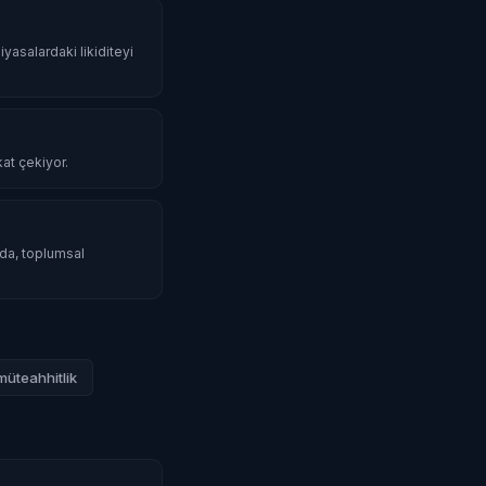
iyasalardaki likiditeyi
kat çekiyor.
mda, toplumsal
müteahhitlik