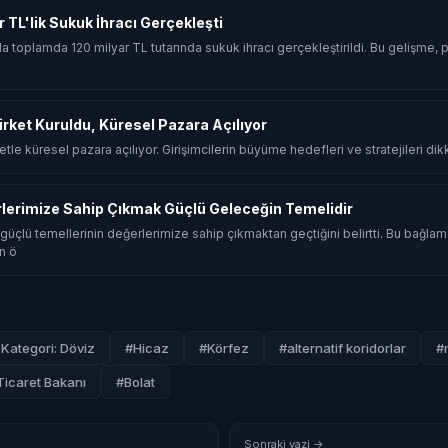
ar TL'lik Sukuk İhracı Gerçekleşti
ında toplamda 120 milyar TL tutarında sukuk ihracı gerçekleştirildi. Bu gelişme, p
Şirket Kuruldu, Küresel Pazara Açılıyor
rketle küresel pazara açılıyor. Girişimcilerin büyüme hedefleri ve stratejileri dik
rlerimize Sahip Çıkmak Güçlü Geleceğin Temelidir
güçlü temellerinin değerlerimize sahip çıkmaktan geçtiğini belirtti. Bu bağla
n ö
Kategori: Döviz
#Hicaz
#Körfez
#alternatif koridorlar
#
Ticaret Bakanı
#Bolat
Sonraki yazi →