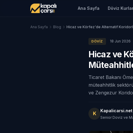
Ana Sayfa
Döviz Kurlar
Ana Sayfa
Blog
Hicaz ve Körfez'de Alternatif Koridorl
18 Jun 2026
DÖVIZ
Hicaz ve Kö
Müteahhitle
Ticaret Bakanı Ömer
müteahhitlik sektörü
ve Zengezur Koridoru
Kapalicarsi.ne
K
Senior Doviz ve M