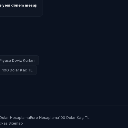
ne yeni dönem mesajı
Piyasa Doviz Kurlari
100 Dolar Kac TL
Dolar Hesaplama
Euro Hesaplama
100 Dolar Kaç TL
tikası
Sitemap