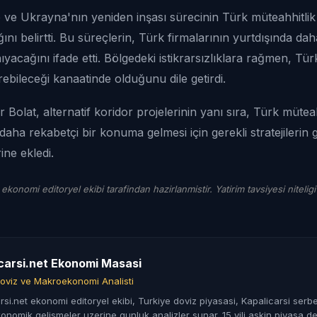
 ve Ukrayna'nın yeniden inşası sürecinin Türk müteahhitlik
ğını belirtti. Bu süreçlerin, Türk firmalarının yurtdışında da
yacağını ifade etti. Bölgedeki istikrarsızlıklara rağmen, Tü
irebileceği kanaatinde olduğunu dile getirdi.
Bolat, alternatif koridor projelerinin yanı sıra, Türk müteah
daha rekabetçi bir konuma gelmesi için gerekli stratejilerin ge
ine ekledi.
 ekonomi editoryel ekibi tarafindan hazirlanmistir. Yatirim tavsiyesi niteligi
carsi.net Ekonomi Masasi
oviz ve Makroekonomi Analisti
rsi.net ekonomi editoryel ekibi, Turkiye doviz piyasasi, Kapalicarsi serbe
nomik gelismeler uzerine gunluk analizler sunar. 15 yili askin piyasa de