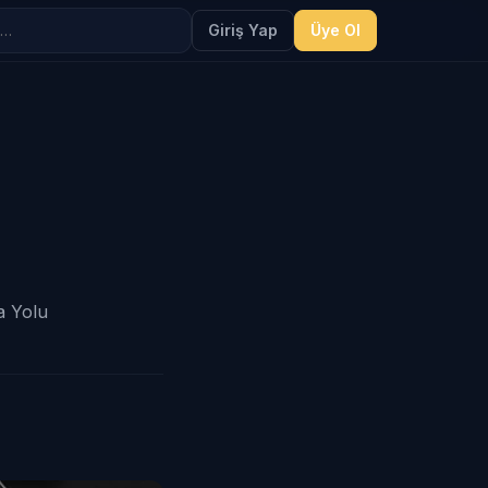
Giriş Yap
Üye Ol
a Yolu