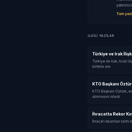
yatirimci
Tum yazi
ILGILI YAZILAR
Türkiye ve Irak İli
Türkiye ile Irak, ticari
birlikte üre
KTO Başkanı Öztür
KTO Başkanı Öztürk, en
alınmasını istedi.
İhracatta Rekor Kır
İhracat rakamları tarihi