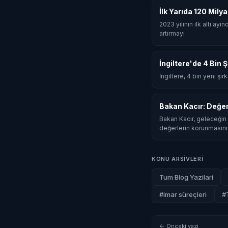
İlk Yarıda 120 Mily
2023 yılının ilk altı ay
artırmayı
İngiltere'de 4 Bin 
İngiltere, 4 bin yeni şi
Bakan Kacır: Değe
Bakan Kacır, geleceğin 
değerlerin korunmasını
KONU ARSIVLERI
Tum Blog Yazilari
#imar süreçleri
#
← Onceki yazi