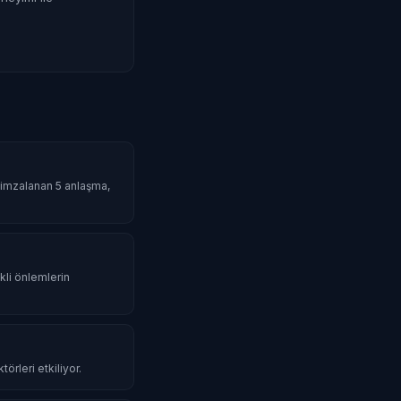
da imzalanan 5 anlaşma,
li önlemlerin
örleri etkiliyor.