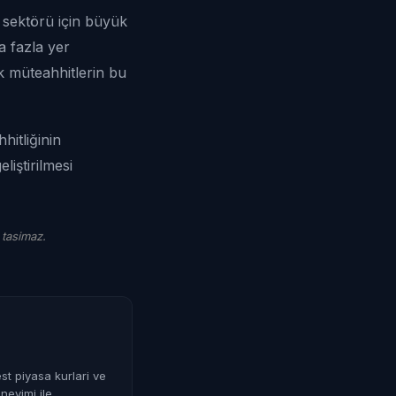
 sektörü için büyük
ha fazla yer
rk müteahhitlerin bu
hitliğinin
liştirilmesi
 tasimaz.
st piyasa kurlari ve
neyimi ile