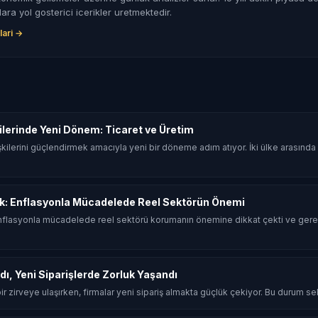
lara yol gosterici icerikler uretmektedir.
lari →
şkilerinde Yeni Dönem: Ticaret ve Üretim
 ilişkilerini güçlendirmek amacıyla yeni bir döneme adım atıyor. İki ülke arasın
k: Enflasyonla Mücadelede Reel Sektörün Önemi
flasyonla mücadelede reel sektörü korumanın önemine dikkat çekti ve gerek
dı, Yeni Siparişlerde Zorluk Yaşandı
 bir zirveye ulaşırken, firmalar yeni sipariş almakta güçlük çekiyor. Bu durum sekt