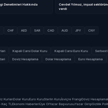
rgi Denetimleri Hakkında
Cevdet Yılmaz, inşaat sektörü
verdi
P
CHF
AED
SAR
CAD
AUD
JPY
CNY
lari
Kapali Carsi Dolar Kuru
Kapali Carsi Euro Kuru
Serbest 
lari
Doviz Hesaplama
Dolar Hesaplama
Euro Hesaplama
z Kurları
Dolar Kuru
Euro Kuru
Sterlin Kuru
İsviçre Frangı
Döviz Hesaplama
o Kaç TL
Ekonomi Haberleri
Üye Ol
Yazar Başvurusu
Yazar Girişi
Gizlilik Poli