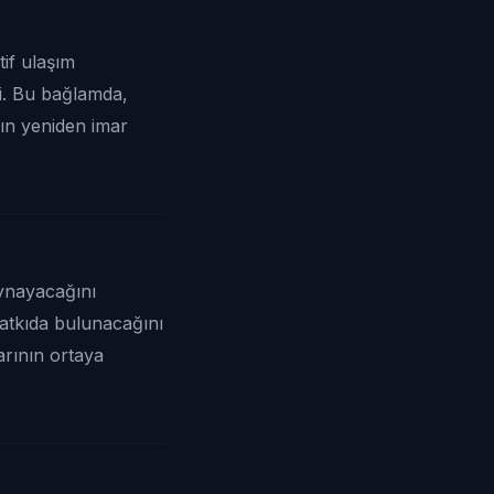
if ulaşım
ti. Bu bağlamda,
nın yeniden imar
oynayacağını
katkıda bulunacağını
larının ortaya