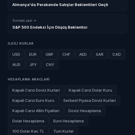
Almanya'da Perakende Satışlar Beklentileri Geçti
Sonraki yazi →
S&P 500 Endeksi İçin Düşüş Beklentisi
ILGILI KURLAR
USD
EUR
GBP
CHF
AED
SAR
CAD
AUD
JPY
CNY
HESAPLAMA ARACLARI
Kapali Carsi Doviz Kurlari
Kapali Carsi Dolar Kuru
Kapali Carsi Euro Kuru
Serbest Piyasa Doviz Kurlari
Kapali Carsi Altin Fiyatlari
Doviz Hesaplama
Dolar Hesaplama
Euro Hesaplama
100 Dolar Kac TL
Tum Kurlar