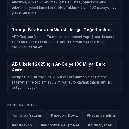
Almanya, güvenliği artırmak için tren istasyonlarında alkol
tüketimini yasaklama kararı aldı. Yaklaşık 5 bin 400 istasyon bu
yasaktan etkile
Trump, Faiz Kararını Warsh ile İlgili Değerlendirdi
ABD Başkanı Donald Trump, seçim öncesi yaptığı açıklamada
faiz kararlarının kısmen Fed Başkanı Kevin Warsh'a bağlı
olduğunu ifade etti.
AB Ülkeleri 2025 İçin Ar-Ge'ye 130 Milyar Euro
Ayırdı
Avrupa Birliği ülkeleri, 2025 yılında araştırma ve geliştirme
faaliyetlerine toplam 130,2 milyar euro kaynak tahsis etti. Bu
bütçenin büyük
KONU ARSIVLERI
Tum Blog Yazilari
Kategori: Döviz
#hayat pahalılığı
#enflasyon
#ekonomik gelişmeler
#gıda fiyatları