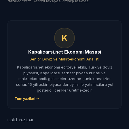
hazirlanmistir. Yatirim tavsiyesi niteligi tasimaz.
K
Kapalicarsi.net Ekonomi Masasi
Senior Doviz ve Makroekonomi Analisti
Kapalicarsi.net ekonomi editoryel ekibi, Turkiye doviz
piyasasi, Kapalicarsi serbest piyasa kurlari ve
makroekonomik gelismeler uzerine gunluk analizler
sunar. 15 yili askin piyasa deneyimi ile yatirimcilara yol
gosterici icerikler uretmektedir.
Tum yazilari →
ILGILI YAZILAR