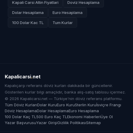
Kapali Carsi Altin Fiyatlari
Doviz Hesaplama
Dolar Hesaplama
Euro Hesaplama
100 Dolar Kac TL
Tum Kurlar
Kapalicarsi
.
net
Kapalıçarşı referans döviz kurları dakikada bir güncellenir.
Gösterilen kurlar bilgi amaçlıdır, banka alış-satış tablosu içermez.
© 2026 Kapalicarsi.net — Türkiye'nin döviz referans platformu.
Tüm Döviz Kurları
Dolar Kuru
Euro Kuru
Sterlin Kuru
İsviçre Frangı
Döviz Hesaplama
Dolar Hesaplama
Euro Hesaplama
100 Dolar Kaç TL
500 Euro Kaç TL
Ekonomi Haberleri
Üye Ol
Yazar Başvurusu
Yazar Girişi
Gizlilik Politikası
Sitemap