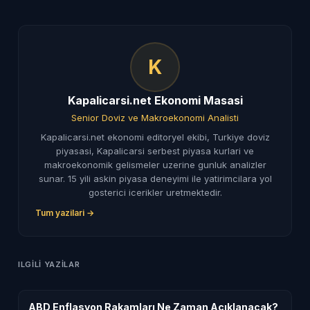
K
Kapalicarsi.net Ekonomi Masasi
Senior Doviz ve Makroekonomi Analisti
Kapalicarsi.net ekonomi editoryel ekibi, Turkiye doviz
piyasasi, Kapalicarsi serbest piyasa kurlari ve
makroekonomik gelismeler uzerine gunluk analizler
sunar. 15 yili askin piyasa deneyimi ile yatirimcilara yol
gosterici icerikler uretmektedir.
Tum yazilari →
ILGILI YAZILAR
ABD Enflasyon Rakamları Ne Zaman Açıklanacak?