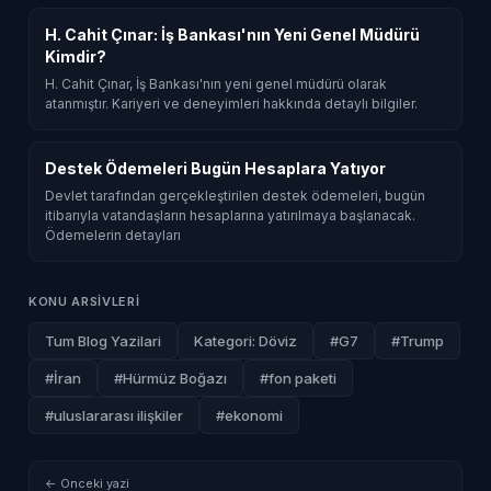
H. Cahit Çınar: İş Bankası'nın Yeni Genel Müdürü
Kimdir?
H. Cahit Çınar, İş Bankası'nın yeni genel müdürü olarak
atanmıştır. Kariyeri ve deneyimleri hakkında detaylı bilgiler.
Destek Ödemeleri Bugün Hesaplara Yatıyor
Devlet tarafından gerçekleştirilen destek ödemeleri, bugün
itibarıyla vatandaşların hesaplarına yatırılmaya başlanacak.
Ödemelerin detayları
KONU ARSIVLERI
Tum Blog Yazilari
Kategori: Döviz
#G7
#Trump
#İran
#Hürmüz Boğazı
#fon paketi
#uluslararası ilişkiler
#ekonomi
← Onceki yazi