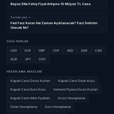
Beyaz Ette Fahiş Fiyat Artışına 10 Milyon TL Ceza
Sonraki yazi →
Fed Faiz Kararı Ne Zaman Açıklanacak? Faiz İndirimi
Olacak Mı?
ILGILI KURLAR
USD
EUR
GBP
CHF
AED
SAR
CAD
AUD
JPY
CNY
HESAPLAMA ARACLARI
Kapali Carsi Doviz Kurlari
Kapali Carsi Dolar Kuru
Kapali Carsi Euro Kuru
Serbest Piyasa Doviz Kurlari
Kapali Carsi Altin Fiyatlari
Doviz Hesaplama
Dolar Hesaplama
Euro Hesaplama