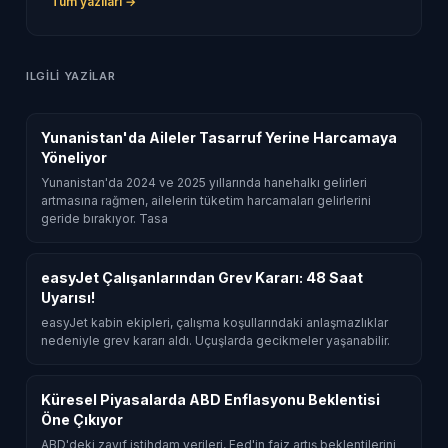
Tum yazilari →
ILGILI YAZILAR
Yunanistan'da Aileler Tasarruf Yerine Harcamaya
Yöneliyor
Yunanistan'da 2024 ve 2025 yıllarında hanehalkı gelirleri
artmasına rağmen, ailelerin tüketim harcamaları gelirlerini
geride bırakıyor. Tasa
easyJet Çalışanlarından Grev Kararı: 48 Saat
Uyarısı!
easyJet kabin ekipleri, çalışma koşullarındaki anlaşmazlıklar
nedeniyle grev kararı aldı. Uçuşlarda gecikmeler yaşanabilir.
Küresel Piyasalarda ABD Enflasyonu Beklentisi
Öne Çıkıyor
ABD'deki zayıf istihdam verileri, Fed'in faiz artış beklentilerini