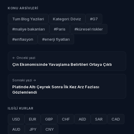
KONU ARSIVLERI
Tum Blog Yazilari
Kategori: Döviz
#G7
#maliye bakanları
#Paris
#küresel riskler
#enflasyon
#enerji fiyatları
← Onceki yazi
Çin Ekonomisinde Yavaşlama Belirtileri Ortaya Çıktı
Sonraki yazi →
Platinde Altı Çeyrek Sonra İlk Kez Arz Fazlası
Gözlemlendi
ILGILI KURLAR
USD
EUR
GBP
CHF
AED
SAR
CAD
AUD
JPY
CNY