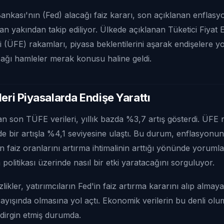
kası'nın (Fed) alacağı faiz kararı, son açıklanan enflasyon
dan yakından takip ediliyor. Ülkede açıklanan Tüketici Fiyat
i (ÜFE) rakamları, piyasa beklentilerini aşarak endişelere yol
cağı hamleler merak konusu haline geldi.
leri Piyasalarda Endişe Yarattı
n son TÜFE verileri, yıllık bazda %3,7 artış gösterdi. ÜFE 
de bir artışla %4,1 seviyesine ulaştı. Bu durum, enflasyonun
n faiz oranlarını artırma ihtimalinin arttığı yönünde yorumla
a politikası üzerinde nasıl bir etki yaratacağını sorguluyor.
izlikler, yatırımcıların Fed'in faiz artırma kararını alıp alma
rayışında olmasına yol açtı. Ekonomik verilerin bu denli ol
edirgin etmiş durumda.