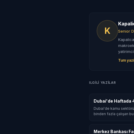
Kapali
K
Senior D
Kapalica
makroeko
yatirimci
Tum yazi
ILGILI YAZILAR
Dubai'de Haftada 
Dubai'de kamu sektörü
binden fazla çalışan bu
Merkez Bankası Faiz