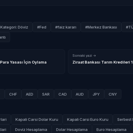
Kategori: Döviz
#Fed
#faiz kararı
#Merkez Bankası
#TÜ
antı
Sonraki yazi →
 Para Yasası İçin Oylama
Ziraat Bankası Tarım Kredileri 1
P
CHF
AED
SAR
CAD
AUD
JPY
CNY
lari
Kapali Carsi Dolar Kuru
Kapali Carsi Euro Kuru
Serbest 
lari
Doviz Hesaplama
Dolar Hesaplama
Euro Hesaplama