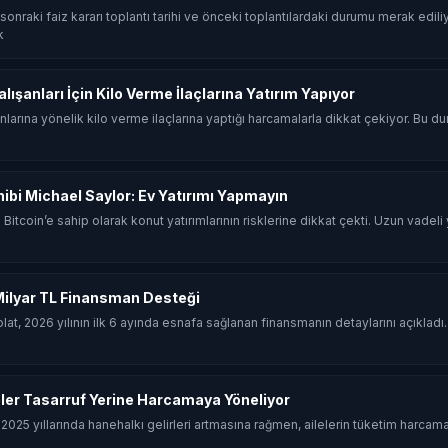
sonraki faiz kararı toplantı tarihi ve önceki toplantılardaki durumu merak edil
k
ışanları İçin Kilo Verme İlaçlarına Yatırım Yapıyor
nlarına yönelik kilo verme ilaçlarına yaptığı harcamalarla dikkat çekiyor. Bu d
hibi Michael Saylor: Ev Yatırımı Yapmayın
Bitcoin’e sahip olarak konut yatırımlarının risklerine dikkat çekti. Uzun vadeli ya
Milyar TL Finansman Desteği
at, 2026 yılının ilk 6 ayında esnafa sağlanan finansmanın detaylarını açıklad
ler Tasarruf Yerine Harcamaya Yöneliyor
025 yıllarında hanehalkı gelirleri artmasına rağmen, ailelerin tüketim harcamala