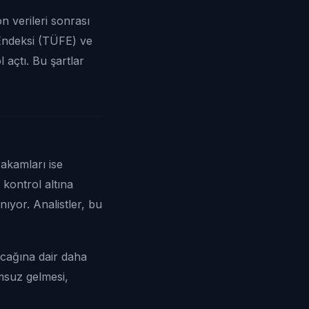
 verileri sonrası
 Endeksi (TÜFE) ve
 açtı. Bu şartlar
rakamları ise
 kontrol altına
nıyor. Analistler, bu
yacağına dair daha
umsuz gelmesi,