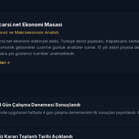
carsi.net Ekonomi Masasi
oviz ve Makroekonomi Analisti
rsi.net ekonomi editoryel ekibi, Turkiye doviz piyasasi, Kapalicarsi serbe
nomik gelismeler uzerine gunluk analizler sunar. 15 yili askin piyasa de
lara yol gosterici icerikler uretmektedir.
lari →
4 Gün Çalışma Denemesi Sonuçlandı
nde uygulanan haftada 4 gün çalışma denemesinin ilk sonuçları yayımlandı.
 Kararı Toplantı Tarihi Açıklandı