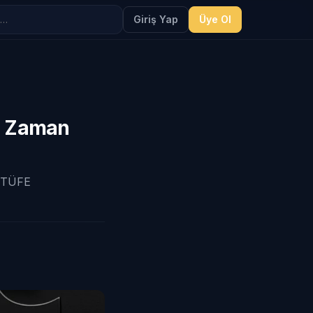
Giriş Yap
Üye Ol
Ne Zaman
. TÜFE