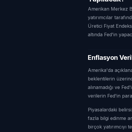
Amerikan Merkez Ban
yatırımcılar tarafın
Üretici Fiyat Endeks
altında Fed'in yapa
Enflasyon Veri
Amerika'da açıklana
beklentilerin üzerin
alınamadığı ve Fed'i
verilerin Fed'in par
Piyasalardaki belirs
fazla bilgi edinme a
birçok yatırımcıyı t