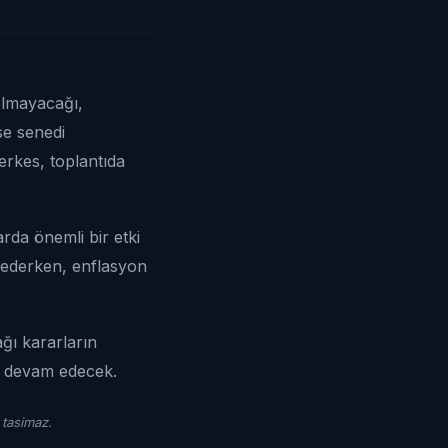
olmayacağı,
se senedi
erkes, toplantıda
rda önemli bir etki
p ederken, enflasyon
ağı kararların
ya devam edecek.
 tasimaz.