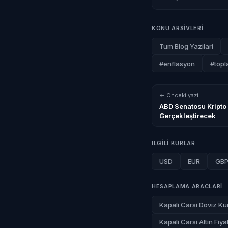
KONU ARSIVLERI
Tum Blog Yazilari
#enflasyon
#topl
← Onceki yazi
ABD Senatosu Kripto
Gerçekleştirecek
ILGILI KURLAR
USD
EUR
GB
HESAPLAMA ARACLARI
Kapali Carsi Doviz Kur
Kapali Carsi Altin Fiyat