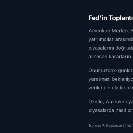
Fed'in Toplantı
Amerikan Merkez Ban
yatırımcılar arasınd
piyasalarını doğruda
alınacak kararların 
Önümüzdeki günlerde
yaratması bekleniyo
verilerinin etkiler
Özetle, Amerikalı ya
piyasalarda nasıl b
Bu icerik Kapalicarsi.net