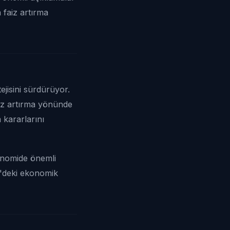
 faiz artırma
jisini sürdürüyor.
faiz artırma yönünde
 kararlarını
konomide önemli
D'deki ekonomik