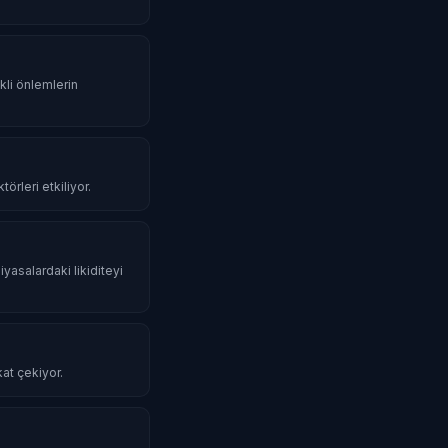
li önlemlerin
örleri etkiliyor.
iyasalardaki likiditeyi
kat çekiyor.