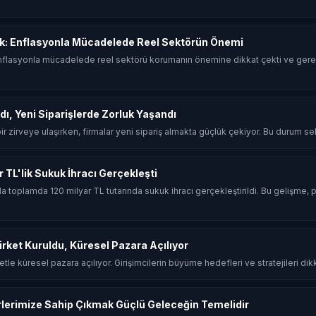
k: Enflasyonla Mücadelede Reel Sektörün Önemi
flasyonla mücadelede reel sektörü korumanın önemine dikkat çekti ve gerek
dı, Yeni Siparişlerde Zorluk Yaşandı
 bir zirveye ulaşırken, firmalar yeni sipariş almakta güçlük çekiyor. Bu durum sekt
ar TL'lik Sukuk İhracı Gerçekleşti
ında toplamda 120 milyar TL tutarında sukuk ihracı gerçekleştirildi. Bu gelişme, p
Şirket Kuruldu, Küresel Pazara Açılıyor
rketle küresel pazara açılıyor. Girişimcilerin büyüme hedefleri ve stratejileri dik
rlerimize Sahip Çıkmak Güçlü Geleceğin Temelidir