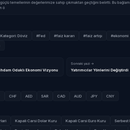
güçlü temellerinin değerlerimize sahip çıkmaktan geçtiğini belirtti. Bu bağla
n ö
Kategori: Döviz
#Fed
#faiz kararı
#faiz artışı
#ekonomi
ı
Sonraki yazi →
stihdam Odaklı Ekonomi Vizyonu
Yatırımcılar Yönlerini Değiştirdi
P
CHF
AED
SAR
CAD
AUD
JPY
CNY
lari
Kapali Carsi Dolar Kuru
Kapali Carsi Euro Kuru
Serbest 