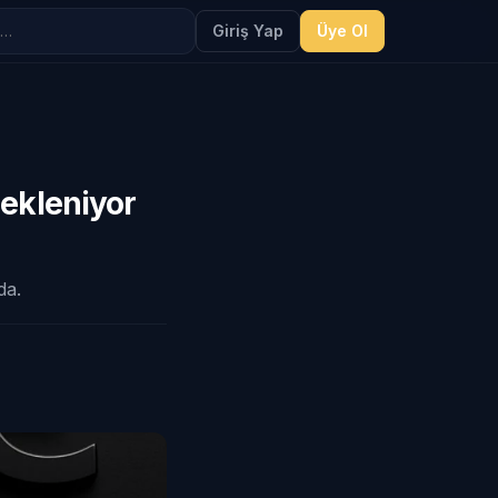
Giriş Yap
Üye Ol
bekleniyor
da.