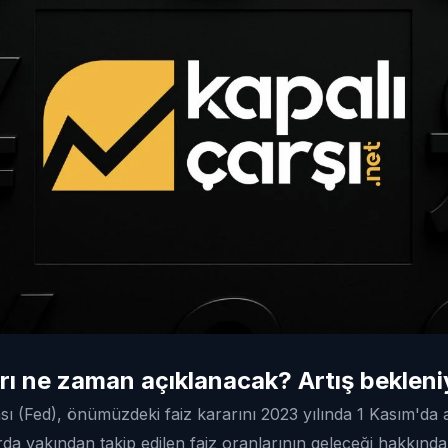
arı ne zaman açıklanacak? Artış beklen
 (Fed), önümüzdeki faiz kararını 2023 yılında 1 Kasım'da 
arda yakından takip edilen faiz oranlarının geleceği hakkınd