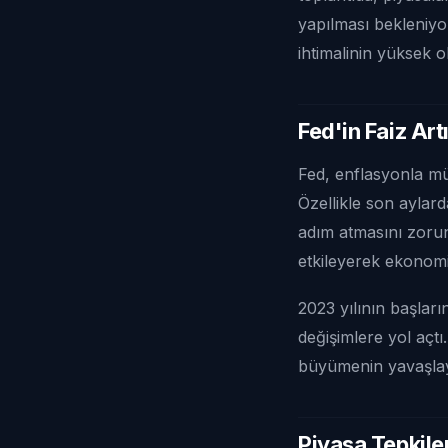
yapılması bekleniyor
ihtimalinin yüksek
Fed'in Faiz Artı
Fed, enflasyonla mü
Özellikle son aylard
adım atmasını zorunl
etkileyerek ekonomi
2023 yılının başları
değişimlere yol açt
büyümenin yavaşlay
Piyasa Tepkiler