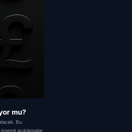
iyor mu?
alacak. Bu
a önemli açıklamalar