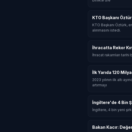
birlikte üre
KTO Başkanı Öztür
KTO Başkanı Öztürk, en
alınmasını istedi.
İhracatta Rekor Kır
İhracat rakamları tarihi
İlk Yarıda 120 Mily
2023 yılının ilk altı ay
artırmayı
İngiltere'de 4 Bin 
İngiltere, 4 bin yeni şi
Bakan Kacır: Değe