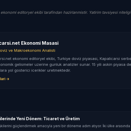
 ekonomi editoryel ekibi tarafindan hazirlanmistir. Yatirim tavsiyesi niteligi
carsi.net Ekonomi Masasi
oviz ve Makroekonomi Analisti
rsi.net ekonomi editoryel ekibi, Turkiye doviz piyasasi, Kapalicarsi serbe
nomik gelismeler uzerine gunluk analizler sunar. 15 yili askin piyasa de
lara yol gosterici icerikler uretmektedir.
lari →
şkilerinde Yeni Dönem: Ticaret ve Üretim
 ilişkilerini güçlendirmek amacıyla yeni bir döneme adım atıyor. İki ülke arasın