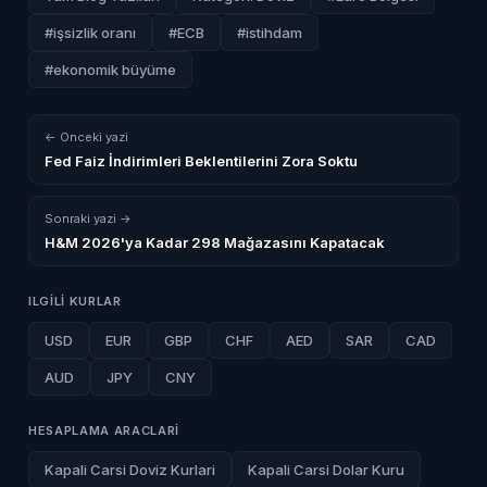
#işsizlik oranı
#ECB
#istihdam
#ekonomik büyüme
← Onceki yazi
Fed Faiz İndirimleri Beklentilerini Zora Soktu
Sonraki yazi →
H&M 2026'ya Kadar 298 Mağazasını Kapatacak
ILGILI KURLAR
USD
EUR
GBP
CHF
AED
SAR
CAD
AUD
JPY
CNY
HESAPLAMA ARACLARI
Kapali Carsi Doviz Kurlari
Kapali Carsi Dolar Kuru