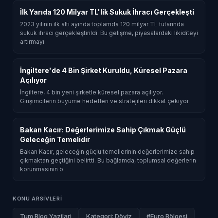
İlk Yarıda 120 Milyar TL'lik Sukuk İhracı Gerçekleşti
2023 yılının ilk altı ayında toplamda 120 milyar TL tutarında
sukuk ihracı gerçekleştirildi. Bu gelişme, piyasalardaki likiditeyi
artırmayı
İngiltere'de 4 Bin Şirket Kuruldu, Küresel Pazara
Açılıyor
İngiltere, 4 bin yeni şirketle küresel pazara açılıyor.
Girişimcilerin büyüme hedefleri ve stratejileri dikkat çekiyor.
Bakan Kacır: Değerlerimize Sahip Çıkmak Güçlü
Geleceğin Temelidir
Bakan Kacır, geleceğin güçlü temellerinin değerlerimize sahip
çıkmaktan geçtiğini belirtti. Bu bağlamda, toplumsal değerlerin
korunmasının ö
KONU ARSIVLERI
Tum Blog Yazilari
Kategori: Döviz
#Euro Bölgesi