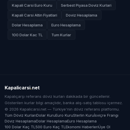
Kapali Carsi Euro Kuru
Serbest Piyasa Doviz Kurlari
Kapali Carsi Altin Fiyatlari
Doviz Hesaplama
Dolar Hesaplama
Euro Hesaplama
100 Dolar Kac TL
Tum Kurlar
Kapalicarsi
.
net
Kapalıçarşı referans döviz kurları dakikada bir güncellenir.
Gösterilen kurlar bilgi amaçlıdır, banka alış-satış tablosu içermez.
© 2026 Kapalicarsi.net — Türkiye'nin döviz referans platformu.
Tüm Döviz Kurları
Dolar Kuru
Euro Kuru
Sterlin Kuru
İsviçre Frangı
Döviz Hesaplama
Dolar Hesaplama
Euro Hesaplama
100 Dolar Kaç TL
500 Euro Kaç TL
Ekonomi Haberleri
Üye Ol