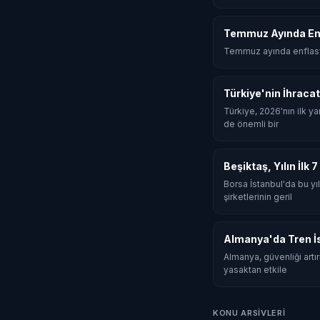
Temmuz Ayında Enf
Temmuz ayında enflasyo
Türkiye'nin İhracat
Türkiye, 2026'nın ilk y
de önemli bir
Beşiktaş, Yılın İlk
Borsa İstanbul'da bu yıl
şirketlerinin geril
Almanya'da Tren İs
Almanya, güvenliği artı
yasaktan etkile
KONU ARSIVLERI