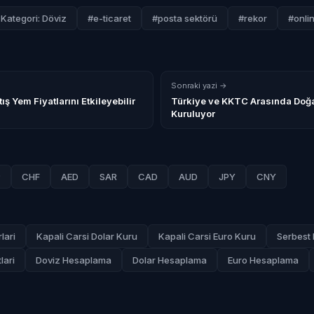
Kategori: Döviz
#e-ticaret
#posta sektörü
#rekor
#onlin
Sonraki yazi →
ış Yem Fiyatlarını Etkileyebilir
Türkiye ve KKTC Arasında Doğa
Kuruluyor
P
CHF
AED
SAR
CAD
AUD
JPY
CNY
lari
Kapali Carsi Dolar Kuru
Kapali Carsi Euro Kuru
Serbest 
lari
Doviz Hesaplama
Dolar Hesaplama
Euro Hesaplama