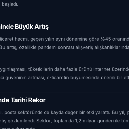
 başladı.
inde Büyük Artış
 e-ticaret hacmi, geçen yılın aynı dönemine göre %45 oranın
Bu artış, özellikle pandemi sonrası alışveriş alışkanlıklarında
aygınlaşması, tüketicilerin daha fazla ürünü internet üzerin
ici güveninin artması, e-ticaretin büyümesinde önemli bir et
de Tarihi Rekor
, posta sektöründe de kayda değer bir etki yarattı. Bu yıl, 
tış gözlemlendi. Sektör, toplamda 1,2 milyar gönderi ile t
ulaşmış durumda.