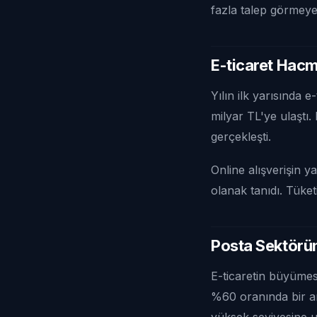
fazla talep görmeye
E-ticaret Hacm
Yılın ilk yarısında
milyar TL'ye ulaştı. 
gerçekleşti.
Online alışverişin y
olanak tanıdı. Tüket
Posta Sektörün
E-ticaretin büyümesi
%60 oranında bir ar
yüksek seviyesine 