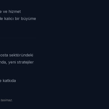
ne ve hizmet
de kalıcı bir büyüme
osta sektöründeki
a, yeni stratejiler
ne katkıda
 tasimaz.