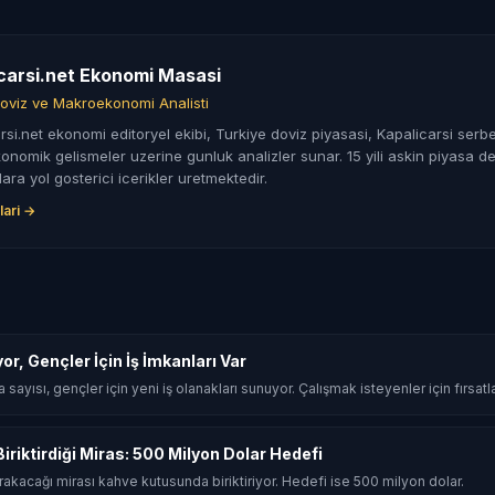
carsi.net Ekonomi Masasi
oviz ve Makroekonomi Analisti
rsi.net ekonomi editoryel ekibi, Turkiye doviz piyasasi, Kapalicarsi serbe
nomik gelismeler uzerine gunluk analizler sunar. 15 yili askin piyasa de
lara yol gosterici icerikler uretmektedir.
lari →
yor, Gençler İçin İş İmkanları Var
sayısı, gençler için yeni iş olanakları sunuyor. Çalışmak isteyenler için fırsatlar
riktirdiği Miras: 500 Milyon Dolar Hedefi
 bırakacağı mirası kahve kutusunda biriktiriyor. Hedefi ise 500 milyon dolar.