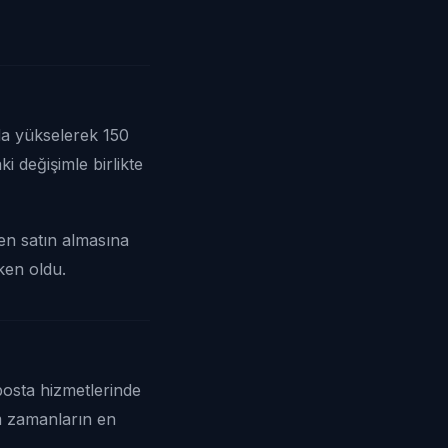
da yükselerek 150
ki değişimle birlikte
den satın almasına
ken oldu.
posta hizmetlerinde
üm zamanların en