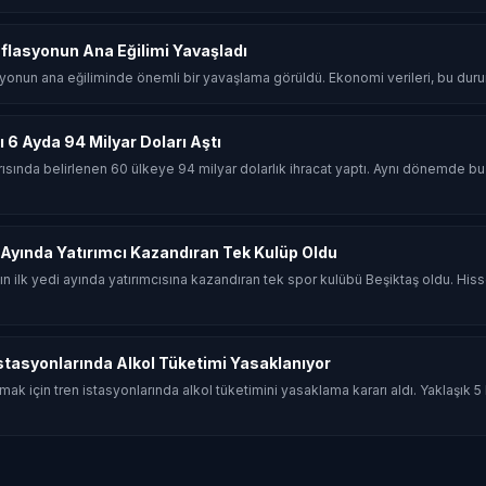
lasyonun Ana Eğilimi Yavaşladı
nun ana eğiliminde önemli bir yavaşlama görüldü. Ekonomi verileri, bu dur
ı 6 Ayda 94 Milyar Doları Aştı
arısında belirlenen 60 ülkeye 94 milyar dolarlık ihracat yaptı. Aynı dönemde bu
 7 Ayında Yatırımcı Kazandıran Tek Kulüp Oldu
ın ilk yedi ayında yatırımcısına kazandıran tek spor kulübü Beşiktaş oldu. Hiss
tasyonlarında Alkol Tüketimi Yasaklanıyor
rmak için tren istasyonlarında alkol tüketimini yasaklama kararı aldı. Yaklaşık 