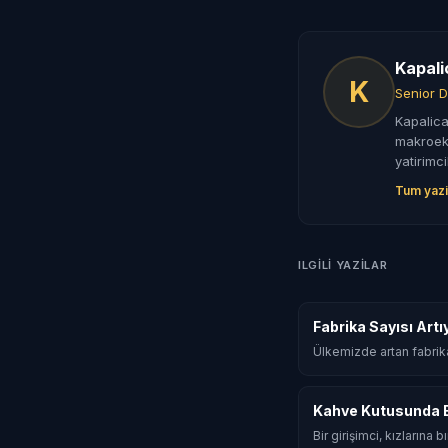
Kapali
K
Senior D
Kapalica
makroeko
yatirimci
Tum yazi
ILGILI YAZILAR
Fabrika Sayısı Artı
Ülkemizde artan fabrika 
Kahve Kutusunda Bi
Bir girişimci, kızlarına