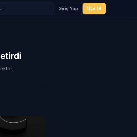
Giriş Yap
Üye Ol
etirdi
Sektör,