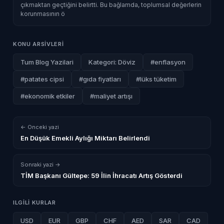
çıkmaktan geçtiğini belirtti. Bu bağlamda, toplumsal değerlerin
korunmasının ö
KONU ARSIVLERI
Tum Blog Yazilari
Kategori: Döviz
#enflasyon
#patates cipsi
#gıda fiyatları
#lüks tüketim
#ekonomik etkiler
#maliyet artışı
← Onceki yazi
En Düşük Emekli Aylığı Miktarı Belirlendi
Sonraki yazi →
TİM Başkanı Gültepe: 59 İlin İhracatı Artış Gösterdi
ILGILI KURLAR
USD
EUR
GBP
CHF
AED
SAR
CAD