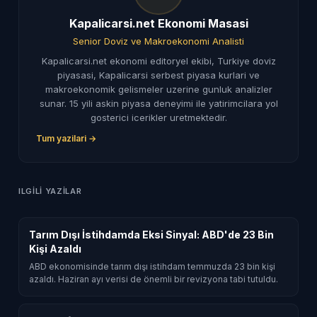
Kapalicarsi.net Ekonomi Masasi
Senior Doviz ve Makroekonomi Analisti
Kapalicarsi.net ekonomi editoryel ekibi, Turkiye doviz
piyasasi, Kapalicarsi serbest piyasa kurlari ve
makroekonomik gelismeler uzerine gunluk analizler
sunar. 15 yili askin piyasa deneyimi ile yatirimcilara yol
gosterici icerikler uretmektedir.
Tum yazilari →
ILGILI YAZILAR
Tarım Dışı İstihdamda Eksi Sinyal: ABD'de 23 Bin
Kişi Azaldı
ABD ekonomisinde tarım dışı istihdam temmuzda 23 bin kişi
azaldı. Haziran ayı verisi de önemli bir revizyona tabi tutuldu.