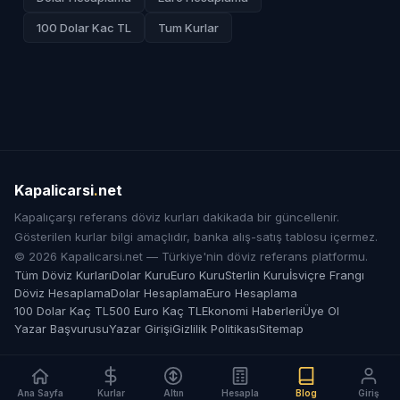
100 Dolar Kac TL
Tum Kurlar
Kapalicarsi
.
net
Kapalıçarşı referans döviz kurları dakikada bir güncellenir.
Gösterilen kurlar bilgi amaçlıdır, banka alış-satış tablosu içermez.
© 2026 Kapalicarsi.net — Türkiye'nin döviz referans platformu.
Tüm Döviz Kurları
Dolar Kuru
Euro Kuru
Sterlin Kuru
İsviçre Frangı
Döviz Hesaplama
Dolar Hesaplama
Euro Hesaplama
100 Dolar Kaç TL
500 Euro Kaç TL
Ekonomi Haberleri
Üye Ol
Yazar Başvurusu
Yazar Girişi
Gizlilik Politikası
Sitemap
Ana Sayfa
Kurlar
Altın
Hesapla
Blog
Giriş