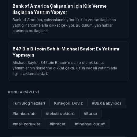
Bank of America Çalışanları İçin Kilo Verme
İlaçlarına Yatırım Yapıyor
Bank of America, çalışanlarına yönelik kilo verme ilaçlarına
yaptığı harcamalarla dikkat çekiyor. Bu durum, yan haklar
arasında bu ilaçların
847 Bin Bitcoin Sahibi Michael Saylor: Ev Yatırımı
Yapmayın
Michael Saylor, 847 bin Bitcoin’e sahip olarak konut
yatırımlarının risklerine dikkat çekti. Uzun vadeli yatırımlarla
ilgili açıklamalarda b
KONU ARSIVLERI
Tum Blog Yazilari
Kategori: Döviz
#BBX Baby Kids
#konkordato
#tekstil sektörü
#Bursa
#mali zorluklar
#ihracat
#finansal durum