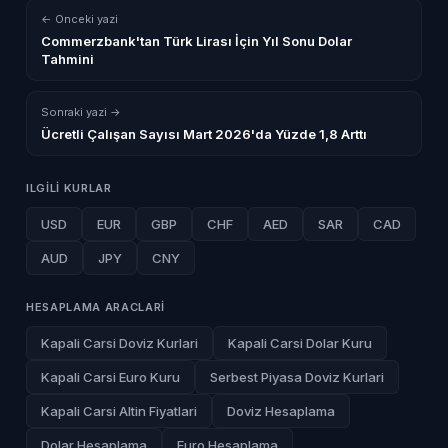
← Onceki yazi
Commerzbank'tan Türk Lirası İçin Yıl Sonu Dolar
Tahmini
Sonraki yazi →
Ücretli Çalışan Sayısı Mart 2026'da Yüzde 1,8 Arttı
ILGILI KURLAR
USD
EUR
GBP
CHF
AED
SAR
CAD
AUD
JPY
CNY
HESAPLAMA ARACLARI
Kapali Carsi Doviz Kurlari
Kapali Carsi Dolar Kuru
Kapali Carsi Euro Kuru
Serbest Piyasa Doviz Kurlari
Kapali Carsi Altin Fiyatlari
Doviz Hesaplama
Dolar Hesaplama
Euro Hesaplama