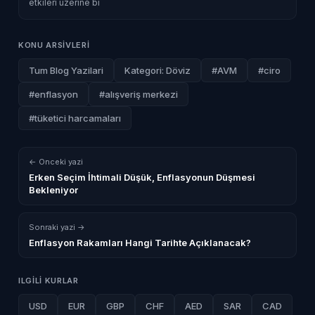
etkileri üzerine bi
KONU ARSIVLERI
Tum Blog Yazilari
Kategori: Döviz
#AVM
#ciro
#enflasyon
#alışveriş merkezi
#tüketici harcamaları
← Onceki yazi
Erken Seçim İhtimali Düşük, Enflasyonun Düşmesi
Bekleniyor
Sonraki yazi →
Enflasyon Rakamları Hangi Tarihte Açıklanacak?
ILGILI KURLAR
USD
EUR
GBP
CHF
AED
SAR
CAD