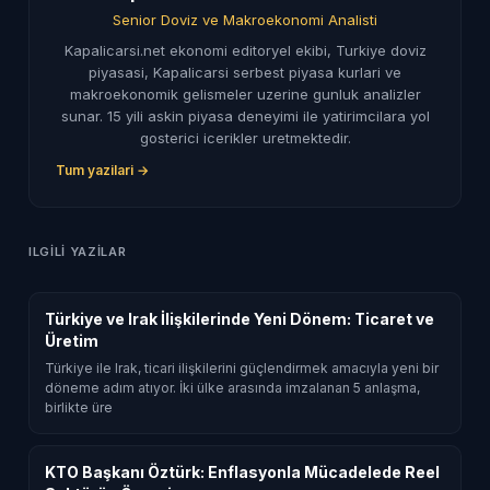
Senior Doviz ve Makroekonomi Analisti
Kapalicarsi.net ekonomi editoryel ekibi, Turkiye doviz
piyasasi, Kapalicarsi serbest piyasa kurlari ve
makroekonomik gelismeler uzerine gunluk analizler
sunar. 15 yili askin piyasa deneyimi ile yatirimcilara yol
gosterici icerikler uretmektedir.
Tum yazilari →
ILGILI YAZILAR
Türkiye ve Irak İlişkilerinde Yeni Dönem: Ticaret ve
Üretim
Türkiye ile Irak, ticari ilişkilerini güçlendirmek amacıyla yeni bir
döneme adım atıyor. İki ülke arasında imzalanan 5 anlaşma,
birlikte üre
KTO Başkanı Öztürk: Enflasyonla Mücadelede Reel