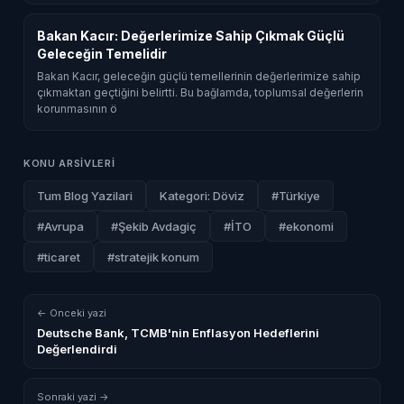
Bakan Kacır: Değerlerimize Sahip Çıkmak Güçlü
Geleceğin Temelidir
Bakan Kacır, geleceğin güçlü temellerinin değerlerimize sahip
çıkmaktan geçtiğini belirtti. Bu bağlamda, toplumsal değerlerin
korunmasının ö
KONU ARSIVLERI
Tum Blog Yazilari
Kategori: Döviz
#Türkiye
#Avrupa
#Şekib Avdagiç
#İTO
#ekonomi
#ticaret
#stratejik konum
← Onceki yazi
Deutsche Bank, TCMB'nin Enflasyon Hedeflerini
Değerlendirdi
Sonraki yazi →