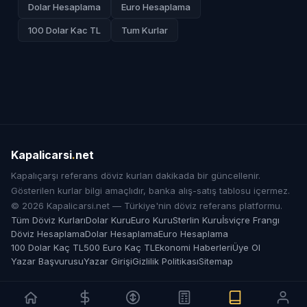
Dolar Hesaplama
Euro Hesaplama
100 Dolar Kac TL
Tum Kurlar
Kapalicarsi
.
net
Kapalıçarşı referans döviz kurları dakikada bir güncellenir.
Gösterilen kurlar bilgi amaçlıdır, banka alış-satış tablosu içermez.
© 2026 Kapalicarsi.net — Türkiye'nin döviz referans platformu.
Tüm Döviz Kurları
Dolar Kuru
Euro Kuru
Sterlin Kuru
İsviçre Frangı
Döviz Hesaplama
Dolar Hesaplama
Euro Hesaplama
100 Dolar Kaç TL
500 Euro Kaç TL
Ekonomi Haberleri
Üye Ol
Yazar Başvurusu
Yazar Girişi
Gizlilik Politikası
Sitemap