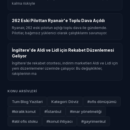
kalma riskiyle
262 Eski Pilottan Ryanair'e Toplu Dava Açıldı
Ryanair, 262 eski pilotun açtığı toplu dava ile gündemde.
Pilotlar, bağımsız yüklenici olarak çalıştıklarını savunuyor.
İngiltere'de Aldi ve Lidl için Rekabet Düzenlemesi
Geliyor
İngiltere'de rekabet otoritesi, indirim marketleri Aldi ve Lidl için
yeni düzenlemeler üzerinde çalışıyor. Bu değişiklikler,
rakiplerinin ma
KONU ARSIVLERI
Tum Blog Yazilari
Kategori: Döviz
#ofis dönüşümü
#kiralık konut
#İstanbul
#imar yönetmeliği
#atıl ofis stoku
#konut ihtiyacı
#gayrimenkul