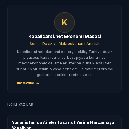
K
Kapalicarsi.net Ekonomi Masasi
Senior Doviz ve Makroekonomi Analisti
Kapalicarsi.net ekonomi editoryel ekibi, Turkiye doviz
piyasasi, Kapalicarsi serbest piyasa kurlari ve
makroekonomik gelismeler uzerine gunluk analizler
sunar. 15 yili askin piyasa deneyimi ile yatirimcilara yol
gosterici icerikler uretmektedir.
Tum yazilari →
ILGILI YAZILAR
Yunanistan'da Aileler Tasarruf Yerine Harcamaya
Yöneliyor