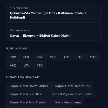
← Onceki yazi
Çukurova'da Yatırım İçin Ortak Kalkınma Stratejisi
Belirlendi
Sonraki yazi →
Savaşın Ekonomik Etkileri Kalıcı Olabilir
ILGILI KURLAR
USD
EUR
GBP
CHF
AED
SAR
CAD
AUD
JPY
CNY
HESAPLAMA ARACLARI
Kapali Carsi Doviz Kurlari
Kapali Carsi Dolar Kuru
Kapali Carsi Euro Kuru
Serbest Piyasa Doviz Kurlari
Kapali Carsi Altin Fiyatlari
Doviz Hesaplama