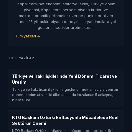
Kapalicarsi.net ekonomi editoryel ekibi, Turkiye doviz
piyasasi, Kapalicarsi serbest piyasa kurlari ve
makroekonomik gelismeler uzerine gunluk analizler
sunar. 15 yili askin piyasa deneyimi ile yatirimcilara yol
gosterici icerikler uretmektedir.
Tum yazilari →
ILGILI YAZILAR
Türkiye ve Irak İlişkilerinde Yeni Dönem: Ticaret ve
Üretim
Türkiye ile Irak, ticari ilişkilerini güçlendirmek amacıyla yeni bir
döneme adım atıyor. İki ülke arasında imzalanan 5 anlaşma,
birlikte üre
KTO Başkanı Öztürk: Enflasyonla Mücadelede Reel
Sektörün Önemi
KTO Başkanı Öztürk, enflasyonla mücadelede reel sektörü