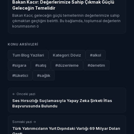
Bakan Kacır: Değerlerimize Sahip Çıkmak Güçlü
Geleceğin Temelidir
Bakan Kacır, geleceğin güçlü temellerinin değerlerimize sahip
çıkmaktan geçtiğini belirtti. Bu bağlamda, toplumsal değerlerin
korunmasının ö
KONU ARSIVLERI
Tum Blog Yazilari
Kategori: Döviz
#alkol
#sigara
#satış
#düzenleme
#denetim
#tüketici
#sağlık
← Onceki yazi
Ses Hırsızlığı Suçlamasıyla Yapay Zeka Şirketi İflas
Başvurusunda Bulundu
Sonraki yazi →
Türk Yatırımcıların Yurt Dışındaki Varlığı 69 Milyar Doları
Geçti