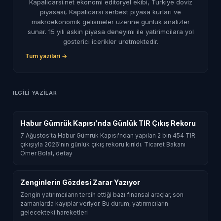
Kapalicarsi.net ekonomi editoryel ekibi, Turkiye doviz
piyasasi, Kapalicarsi serbest piyasa kurlari ve
makroekonomik gelismeler uzerine gunluk analizler
sunar. 15 yili askin piyasa deneyimi ile yatirimcilara yol
gosterici icerikler uretmektedir.
Tum yazilari →
ILGILI YAZILAR
Habur Gümrük Kapısı'nda Günlük TIR Çıkış Rekoru
7 Ağustos'ta Habur Gümrük Kapısı'ndan yapılan 2 bin 454 TIR
çıkışıyla 2026'nın günlük çıkış rekoru kırıldı. Ticaret Bakanı
Ömer Bolat, detay
Zenginlerin Gözdesi Zarar Yazıyor
Zengin yatırımcıların tercih ettiği bazı finansal araçlar, son
zamanlarda kayıplar veriyor. Bu durum, yatırımcıların
gelecekteki hareketleri