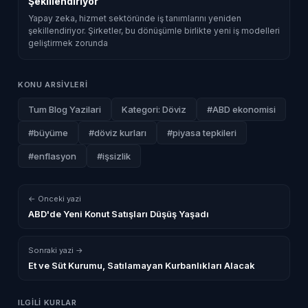
Şekillendiriyor
Yapay zeka, hizmet sektöründe iş tanımlarını yeniden
şekillendiriyor. Şirketler, bu dönüşümle birlikte yeni iş modelleri
geliştirmek zorunda
KONU ARSIVLERI
Tum Blog Yazilari
Kategori: Döviz
#ABD ekonomisi
#büyüme
#döviz kurları
#piyasa tepkileri
#enflasyon
#işsizlik
← Onceki yazi
ABD'de Yeni Konut Satışları Düşüş Yaşadı
Sonraki yazi →
Et ve Süt Kurumu, Satılamayan Kurbanlıkları Alacak
ILGILI KURLAR