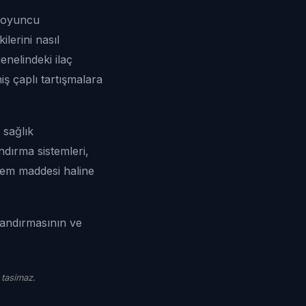
r oyuncu
lerini nasıl
enelindeki ilaç
iş çaplı tartışmalara
 sağlık
andırma sistemleri,
ndem maddesi haline
landırmasının ve
 tasimaz.