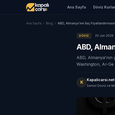
Ana Sayfa
Döviz Kurlar
Ana Sayfa
Blog
ABD, Almanya'nın İlaç Fiyatlandırması
20 Jun 2026
DÖVIZ
ABD, Almany
ABD, Almanya'nın ye
Washington, Ar-Ge ma
Kapalicarsi.ne
K
Senior Doviz ve M