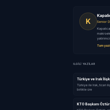
Kapali
K
Senior D
Kapalica
makroeko
yatirimci
Tum yazi
ILGILI YAZILAR
Türkiye ve Irak İli
Türkiye ile Irak, ticari
birlikte üre
KTO Başkanı Öztür