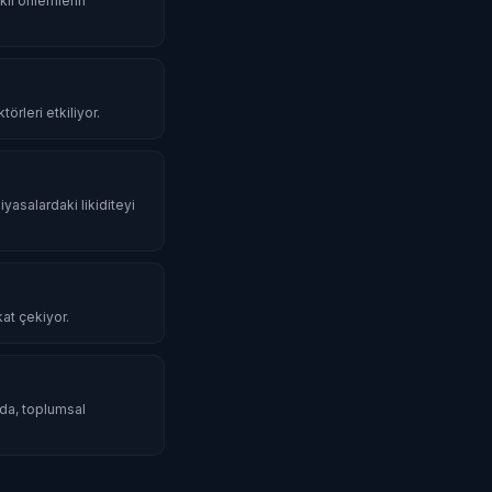
li önlemlerin
örleri etkiliyor.
iyasalardaki likiditeyi
kat çekiyor.
mda, toplumsal