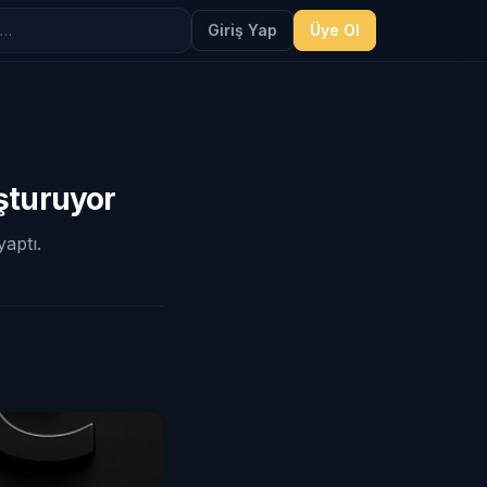
Giriş Yap
Üye Ol
şturuyor
aptı.