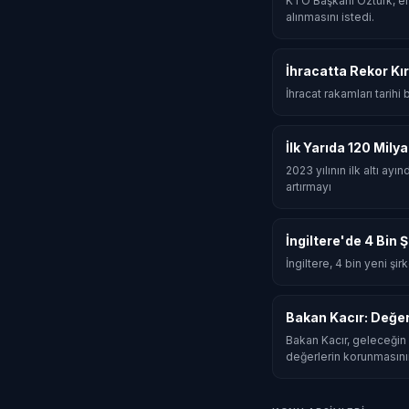
KTO Başkanı Öztürk, en
alınmasını istedi.
İhracatta Rekor Kır
İhracat rakamları tarihi
İlk Yarıda 120 Mily
2023 yılının ilk altı ay
artırmayı
İngiltere'de 4 Bin 
İngiltere, 4 bin yeni şi
Bakan Kacır: Değe
Bakan Kacır, geleceğin 
değerlerin korunmasını