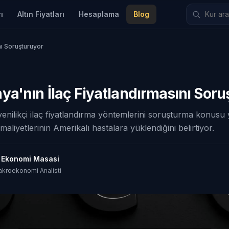
ı
Altın Fiyatları
Hesaplama
Blog
nı Soruşturuyor
a'nın İlaç Fiyatlandırmasını Soru
nilikçi ilaç fiyatlandırma yöntemlerini soruşturma konusu y
liyetlerinin Amerikalı hastalara yüklendiğini belirtiyor.
t Ekonomi Masasi
akroekonomi Analisti