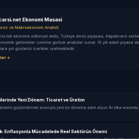
carsi.net Ekonomi Masasi
oviz ve Makroekonomi Analisti
rsi.net ekonomi editoryel ekibi, Turkiye doviz piyasasi, Kapalicarsi serbe
nomik gelismeler uzerine gunluk analizler sunar. 15 yili askin piyasa de
lara yol gosterici icerikler uretmektedir.
lari →
şkilerinde Yeni Dönem: Ticaret ve Üretim
 ilişkilerini güçlendirmek amacıyla yeni bir döneme adım atıyor. İki ülke arasın
k: Enflasyonla Mücadelede Reel Sektörün Önemi