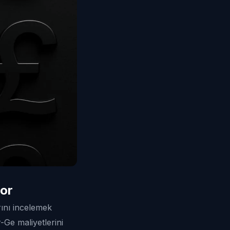
yor
rını incelemek
-Ge maliyetlerini