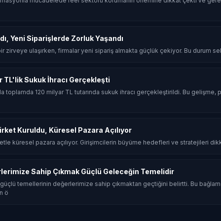
flasyonla mücadelede reel sektörü korumanın önemine dikkat çekti ve gerek
dı, Yeni Siparişlerde Zorluk Yaşandı
 bir zirveye ulaşırken, firmalar yeni sipariş almakta güçlük çekiyor. Bu durum sekt
ar TL'lik Sukuk İhracı Gerçekleşti
ında toplamda 120 milyar TL tutarında sukuk ihracı gerçekleştirildi. Bu gelişme, p
Şirket Kuruldu, Küresel Pazara Açılıyor
rketle küresel pazara açılıyor. Girişimcilerin büyüme hedefleri ve stratejileri dik
rlerimize Sahip Çıkmak Güçlü Geleceğin Temelidir
güçlü temellerinin değerlerimize sahip çıkmaktan geçtiğini belirtti. Bu bağla
n ö