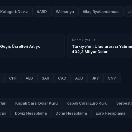
Kategori: Döviz
#ABD
#Almanya
#ilaç fiyatlandırması
#t
Sonraki yazi →
Geçiş Ücretleri Artıyor
Türkiye'nin Uluslararası Yatırı
402,3 Milyar Dolar
P
CHF
AED
SAR
CAD
AUD
JPY
CNY
lari
Kapali Carsi Dolar Kuru
Kapali Carsi Euro Kuru
Serbest 
lari
Doviz Hesaplama
Dolar Hesaplama
Euro Hesaplama