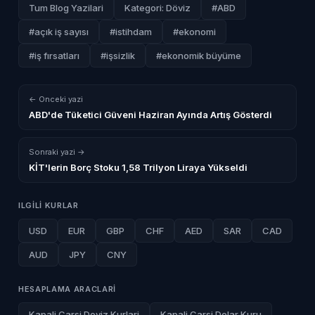
Tum Blog Yazilari
Kategori: Döviz
#ABD
#açık iş sayısı
#istihdam
#ekonomi
#iş fırsatları
#işsizlik
#ekonomik büyüme
← Onceki yazi
ABD'de Tüketici Güveni Haziran Ayında Artış Gösterdi
Sonraki yazi →
KİT'lerin Borç Stoku 1,58 Trilyon Liraya Yükseldi
ILGILI KURLAR
USD
EUR
GBP
CHF
AED
SAR
CAD
AUD
JPY
CNY
HESAPLAMA ARACLARI
Kapali Carsi Doviz Kurlari
Kapali Carsi Dolar Kuru