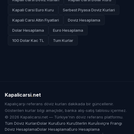
Kapali Carsi Euro Kuru
Serbest Piyasa Doviz Kurlari
Kapali Carsi Altin Fiyatlari
Doviz Hesaplama
Dolar Hesaplama
Euro Hesaplama
100 Dolar Kac TL
Tum Kurlar
Kapalicarsi
.
net
Kapalıçarşı referans döviz kurları dakikada bir güncellenir.
Gösterilen kurlar bilgi amaçlıdır, banka alış-satış tablosu içermez.
© 2026 Kapalicarsi.net — Türkiye'nin döviz referans platformu.
Tüm Döviz Kurları
Dolar Kuru
Euro Kuru
Sterlin Kuru
İsviçre Frangı
Döviz Hesaplama
Dolar Hesaplama
Euro Hesaplama