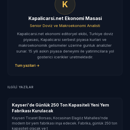
K
Kapalicarsi.net Ekonomi Masasi
Senior Doviz ve Makroekonomi Analisti
Kapalicarsi.net ekonomi editoryel ekibi, Turkiye doviz
piyasasi, Kapalicarsi serbest piyasa kurlari ve
makroekonomik gelismeler uzerine gunluk analizler
sunar. 15 yili askin piyasa deneyimi ile yatirimcilara yol
gosterici icerikler uretmektedir.
Tum yazilari →
ILGILI YAZILAR
Kayseri'de Günlük 250 Ton Kapasiteli Yeni Yem
Fabrikası Kurulacak
Kayseri Ticaret Borsası, Kocasinan Elagöz Mahallesi'nde
modern bir yem fabrikası inşa edecek. Fabrika, günlük 250 ton
kapasiteli olacak ve t