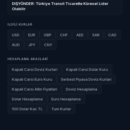
DIŞYÖNDER: Türkiye Transit Ticarette Küresel Lider
Olabilir
ILGILI KURLAR
USD
EUR
GBP
CHF
AED
SAR
CAD
AUD
JPY
CNY
HESAPLAMA ARACLARI
Kapali Carsi Doviz Kurlari
Kapali Carsi Dolar Kuru
Kapali Carsi Euro Kuru
Serbest Piyasa Doviz Kurlari
Kapali Carsi Altin Fiyatlari
Doviz Hesaplama
Dolar Hesaplama
Euro Hesaplama
100 Dolar Kac TL
Tum Kurlar