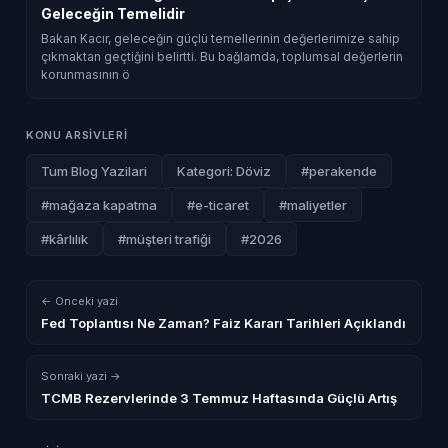
Geleceğin Temelidir
Bakan Kacır, geleceğin güçlü temellerinin değerlerimize sahip
çıkmaktan geçtiğini belirtti. Bu bağlamda, toplumsal değerlerin
korunmasının ö
KONU ARSIVLERI
Tum Blog Yazilari
Kategori: Döviz
#perakende
#mağaza kapatma
#e-ticaret
#maliyetler
#kârlılık
#müşteri trafiği
#2026
← Onceki yazi
Fed Toplantısı Ne Zaman? Faiz Kararı Tarihleri Açıklandı
Sonraki yazi →
TCMB Rezervlerinde 3 Temmuz Haftasında Güçlü Artış