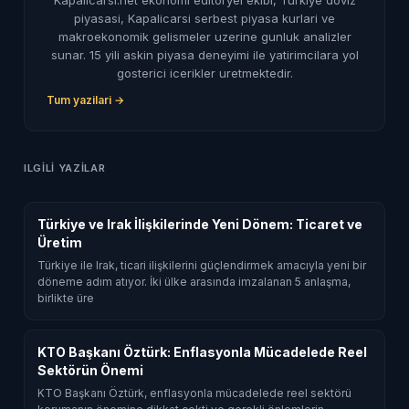
piyasasi, Kapalicarsi serbest piyasa kurlari ve
makroekonomik gelismeler uzerine gunluk analizler
sunar. 15 yili askin piyasa deneyimi ile yatirimcilara yol
gosterici icerikler uretmektedir.
Tum yazilari →
ILGILI YAZILAR
Türkiye ve Irak İlişkilerinde Yeni Dönem: Ticaret ve
Üretim
Türkiye ile Irak, ticari ilişkilerini güçlendirmek amacıyla yeni bir
döneme adım atıyor. İki ülke arasında imzalanan 5 anlaşma,
birlikte üre
KTO Başkanı Öztürk: Enflasyonla Mücadelede Reel
Sektörün Önemi
KTO Başkanı Öztürk, enflasyonla mücadelede reel sektörü