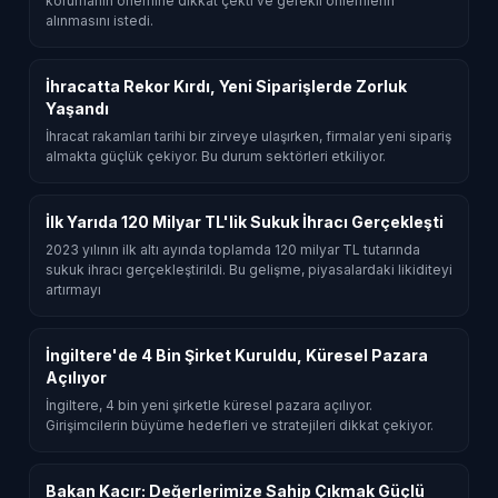
korumanın önemine dikkat çekti ve gerekli önlemlerin
alınmasını istedi.
İhracatta Rekor Kırdı, Yeni Siparişlerde Zorluk
Yaşandı
İhracat rakamları tarihi bir zirveye ulaşırken, firmalar yeni sipariş
almakta güçlük çekiyor. Bu durum sektörleri etkiliyor.
İlk Yarıda 120 Milyar TL'lik Sukuk İhracı Gerçekleşti
2023 yılının ilk altı ayında toplamda 120 milyar TL tutarında
sukuk ihracı gerçekleştirildi. Bu gelişme, piyasalardaki likiditeyi
artırmayı
İngiltere'de 4 Bin Şirket Kuruldu, Küresel Pazara
Açılıyor
İngiltere, 4 bin yeni şirketle küresel pazara açılıyor.
Girişimcilerin büyüme hedefleri ve stratejileri dikkat çekiyor.
Bakan Kacır: Değerlerimize Sahip Çıkmak Güçlü