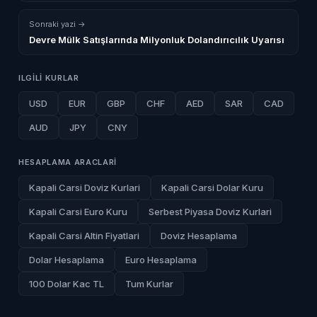
Sonraki yazi →
Devre Mülk Satışlarında Milyonluk Dolandırıcılık Uyarısı
ILGILI KURLAR
USD
EUR
GBP
CHF
AED
SAR
CAD
AUD
JPY
CNY
HESAPLAMA ARACLARI
Kapali Carsi Doviz Kurlari
Kapali Carsi Dolar Kuru
Kapali Carsi Euro Kuru
Serbest Piyasa Doviz Kurlari
Kapali Carsi Altin Fiyatlari
Doviz Hesaplama
Dolar Hesaplama
Euro Hesaplama
100 Dolar Kac TL
Tum Kurlar