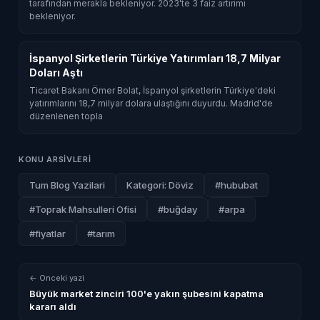
tarafından merakla bekleniyor. 2023'te 3 faiz artırımı
bekleniyor.
İspanyol Şirketlerin Türkiye Yatırımları 18,7 Milyar
Doları Aştı
Ticaret Bakanı Ömer Bolat, İspanyol şirketlerin Türkiye'deki
yatırımlarını 18,7 milyar dolara ulaştığını duyurdu. Madrid'de
düzenlenen topla
KONU ARSIVLERI
Tum Blog Yazilari
Kategori: Döviz
#hububat
#Toprak Mahsulleri Ofisi
#buğday
#arpa
#fiyatlar
#tarım
← Onceki yazi
Büyük market zinciri 100'e yakın şubesini kapatma
kararı aldı