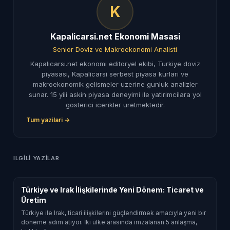
K
Kapalicarsi.net Ekonomi Masasi
Senior Doviz ve Makroekonomi Analisti
Kapalicarsi.net ekonomi editoryel ekibi, Turkiye doviz
piyasasi, Kapalicarsi serbest piyasa kurlari ve
makroekonomik gelismeler uzerine gunluk analizler
sunar. 15 yili askin piyasa deneyimi ile yatirimcilara yol
gosterici icerikler uretmektedir.
Tum yazilari →
ILGILI YAZILAR
Türkiye ve Irak İlişkilerinde Yeni Dönem: Ticaret ve
Üretim
Türkiye ile Irak, ticari ilişkilerini güçlendirmek amacıyla yeni bir
döneme adım atıyor. İki ülke arasında imzalanan 5 anlaşma,