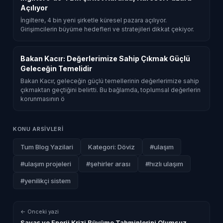
Açılıyor
İngiltere, 4 bin yeni şirketle küresel pazara açılıyor.
Girişimcilerin büyüme hedefleri ve stratejileri dikkat çekiyor.
Bakan Kacır: Değerlerimize Sahip Çıkmak Güçlü
Geleceğin Temelidir
Bakan Kacır, geleceğin güçlü temellerinin değerlerimize sahip
çıkmaktan geçtiğini belirtti. Bu bağlamda, toplumsal değerlerin
korunmasının ö
KONU ARSIVLERI
Tum Blog Yazilari
Kategori: Döviz
#ulaşım
#ulaşım projeleri
#şehirler arası
#hızlı ulaşım
#yenilikçi sistem
← Onceki yazi
Savaş ve Enerji Krizi Büyüme Tahminlerini Olumsuz