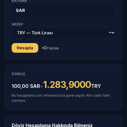
KAYNAK
SAR
HEDEF
Hesapla
Paylaş
SONUÇ
1.283,9000
100,00 SAR
TRY
=
Bu hesaplama son referans kura gore yapilir. Alis-satis farki
icermez.
Döviz Hesaplama Hakkında Bilmeniz