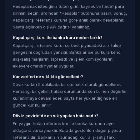
Hesaplamak istediğiniz tutarı girin, kaynak ve hedef para
birimini seçin, ardından "Hesapla" butonuna basın. Sonuç,
Kapalıçarşı referans kuruna göre anlık olarak hesaplanır.
Sayfa açılırken dış API çağrısı yapılmaz.
Kapalıçarşı kuru ile banka kuru neden farklı?
Kapalıçarşı referans kuru, serbest piyasadaki arz-talep
dengesini doğrudan yansıtır. Bankalar ise bu kura kendi
alış-satış marjlarını (spread) ve işlem komisyonlarını
ekleyerek farklı fiyatlar uygular.
Kur verileri ne sıklıkla güncellenir?
Döviz kurları 5 dakikada bir otomatik olarak güncellenir.
Herhangi bir çekim hatası durumunda son bilinen değerler
kullanılmaya devam eder. Sayfa her yüklendiğinde en
güncel kur kullanılır.
Döviz çeviricide en sık yapılan hata nedir?
En yaygın hata, referans kur ile banka kurunun aynı
olduğunu varsaymaktır. Burada gösterilen değer piyasa
referansıdır; bankanızın sunacağı kur, alış-satış farkı