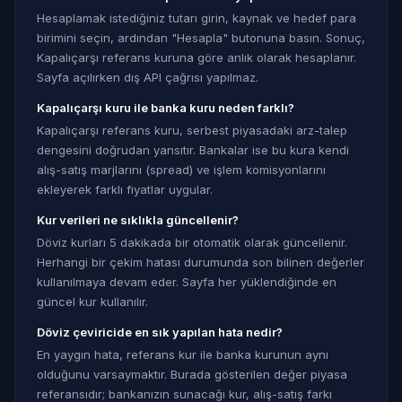
Hesaplamak istediğiniz tutarı girin, kaynak ve hedef para
birimini seçin, ardından "Hesapla" butonuna basın. Sonuç,
Kapalıçarşı referans kuruna göre anlık olarak hesaplanır.
Sayfa açılırken dış API çağrısı yapılmaz.
Kapalıçarşı kuru ile banka kuru neden farklı?
Kapalıçarşı referans kuru, serbest piyasadaki arz-talep
dengesini doğrudan yansıtır. Bankalar ise bu kura kendi
alış-satış marjlarını (spread) ve işlem komisyonlarını
ekleyerek farklı fiyatlar uygular.
Kur verileri ne sıklıkla güncellenir?
Döviz kurları 5 dakikada bir otomatik olarak güncellenir.
Herhangi bir çekim hatası durumunda son bilinen değerler
kullanılmaya devam eder. Sayfa her yüklendiğinde en
güncel kur kullanılır.
Döviz çeviricide en sık yapılan hata nedir?
En yaygın hata, referans kur ile banka kurunun aynı
olduğunu varsaymaktır. Burada gösterilen değer piyasa
referansıdır; bankanızın sunacağı kur, alış-satış farkı