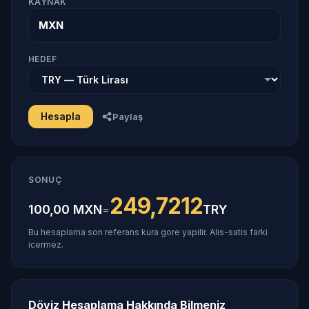
KAYNAK
MXN
HEDEF
Hesapla
Paylaş
SONUÇ
249,7212
100,00 MXN
TRY
=
Bu hesaplama son referans kura gore yapilir. Alis-satis farki
icermez.
Döviz Hesaplama Hakkında Bilmeniz