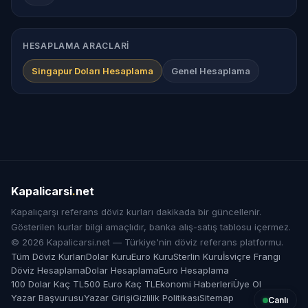
HESAPLAMA ARACLARI
Singapur Doları Hesaplama
Genel Hesaplama
Kapalicarsi
.
net
Kapalıçarşı referans döviz kurları dakikada bir güncellenir.
Gösterilen kurlar bilgi amaçlıdır, banka alış-satış tablosu içermez.
© 2026 Kapalicarsi.net — Türkiye'nin döviz referans platformu.
Tüm Döviz Kurları
Dolar Kuru
Euro Kuru
Sterlin Kuru
İsviçre Frangı
Döviz Hesaplama
Dolar Hesaplama
Euro Hesaplama
100 Dolar Kaç TL
500 Euro Kaç TL
Ekonomi Haberleri
Üye Ol
Yazar Başvurusu
Yazar Girişi
Gizlilik Politikası
Sitemap
Canlı