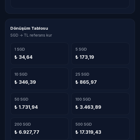
Dönüşüm Tablosu
SGD → TL referans kur
1 SGD
5 SGD
₺ 34,64
₺ 173,19
10 SGD
25 SGD
₺ 346,39
₺ 865,97
50 SGD
100 SGD
₺ 1.731,94
₺ 3.463,89
200 SGD
500 SGD
₺ 6.927,77
₺ 17.319,43