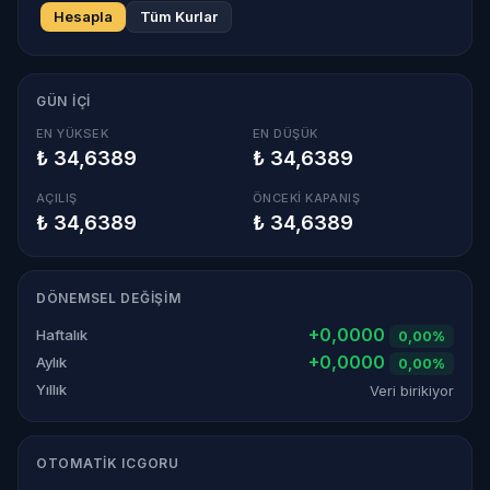
Hesapla
Tüm Kurlar
GÜN İÇI
EN YÜKSEK
EN DÜŞÜK
₺ 34,6389
₺ 34,6389
AÇILIŞ
ÖNCEKI KAPANIŞ
₺ 34,6389
₺ 34,6389
DÖNEMSEL DEĞIŞIM
+0,0000
Haftalık
0,00%
+0,0000
Aylık
0,00%
Yıllık
Veri birikiyor
OTOMATIK ICGORU