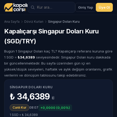
Giriş Yap
Üye Ol
Ana Sayfa
Döviz Kurları
Singapur Doları Kuru
Kapalıçarşı Singapur Doları Kuru
(SGD/TRY)
Bugün 1 Singapur Doları kaç TL? Kapalıçarşı referans kuruna göre
1 SGD =
₺34,6389
seviyesindedir. Singapur Doları kuru dakikada
bir güncellenmektedir. Bu sayfa üzerinden gün içi en
yüksek/düşük seviyeleri, haftalık ve aylık değişim oranlarını, grafik
verilerini ve dönüşüm tablosunu takip edebilirsiniz.
SINGAPUR DOLARI KURU
₺ 34,6389
Canlı Kur
08:07
+0,0000 (0,00%)
1 SGD = ₺ 34,6389