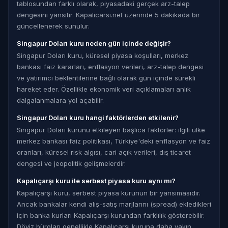
tablosundan farklı olarak, piyasadaki gerçek arz-talep
dengesini yansıtır. Kapalicarsi.net üzerinde 5 dakikada bir
güncellenerek sunulur.
Singapur Doları kuru neden gün içinde değişir?
Singapur Doları kuru, küresel piyasa koşulları, merkez
bankası faiz kararları, enflasyon verileri, arz-talep dengesi
ve yatırımcı beklentilerine bağlı olarak gün içinde sürekli
hareket eder. Özellikle ekonomik veri açıklamaları anlık
dalgalanmalara yol açabilir.
Singapur Doları kuru hangi faktörlerden etkilenir?
Singapur Doları kurunu etkileyen başlıca faktörler: ilgili ülke
merkez bankası faiz politikası, Türkiye'deki enflasyon ve faiz
oranları, küresel risk algısı, cari açık verileri, dış ticaret
dengesi ve jeopolitik gelişmelerdir.
Kapalıçarşı kuru ile serbest piyasa kuru aynı mı?
Kapalıçarşı kuru, serbest piyasa kurunun bir yansımasıdır.
Ancak bankalar kendi alış-satış marjlarını (spread) ekledikleri
için banka kurları Kapalıçarşı kurundan farklılık gösterebilir.
Döviz büroları genellikle Kapalıçarşı kuruna daha yakın