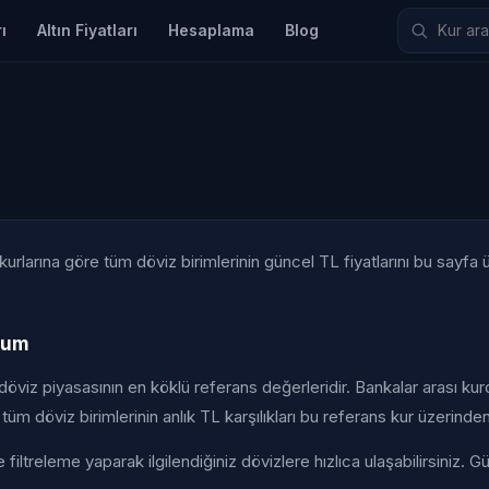
ı
Altın Fiyatları
Hesaplama
Blog
rlarına göre tüm döviz birimlerinin güncel TL fiyatlarını bu sayfa ü
urum
döviz piyasasının en köklü referans değerleridir. Bankalar arası kurd
r tüm döviz birimlerinin anlık TL karşılıkları bu referans kur üzerinde
iltreleme yaparak ilgilendiğiniz dövizlere hızlıca ulaşabilirsiniz. 