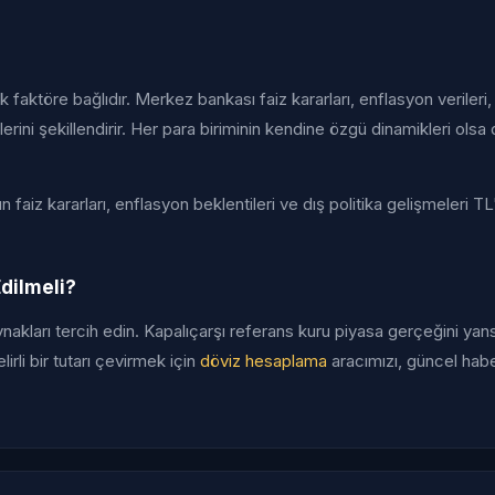
aktöre bağlıdır. Merkez bankası faiz kararları, enflasyon verileri, 
erini şekillendirir. Her para biriminin kendine özgü dinamikleri olsa 
aiz kararları, enflasyon beklentileri ve dış politika gelişmeleri TL
dilmeli?
akları tercih edin. Kapalıçarşı referans kuru piyasa gerçeğini yansıt
irli bir tutarı çevirmek için
döviz hesaplama
aracımızı, güncel habe