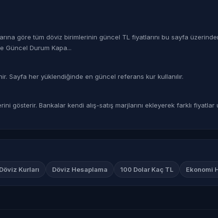
rına göre tüm döviz birimlerinin güncel TL fiyatlarını bu sayfa üzerinden 
re Güncel Durum Kapa...
nir. Sayfa her yüklendiğinde en güncel referans kur kullanılır.
i gösterir. Bankalar kendi alış-satış marjlarını ekleyerek farklı fiyatlar 
öviz Kurları
Döviz Hesaplama
100 Dolar Kaç TL
Ekonomi H