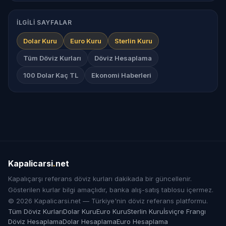
İLGILI SAYFALAR
Dolar Kuru
Euro Kuru
Sterlin Kuru
Tüm Döviz Kurları
Döviz Hesaplama
100 Dolar Kaç TL
Ekonomi Haberleri
Kapalicarsi
.
net
Kapalıçarşı referans döviz kurları dakikada bir güncellenir.
Gösterilen kurlar bilgi amaçlıdır, banka alış-satış tablosu içermez.
© 2026 Kapalicarsi.net — Türkiye'nin döviz referans platformu.
Tüm Döviz Kurları
Dolar Kuru
Euro Kuru
Sterlin Kuru
İsviçre Frangı
Döviz Hesaplama
Dolar Hesaplama
Euro Hesaplama