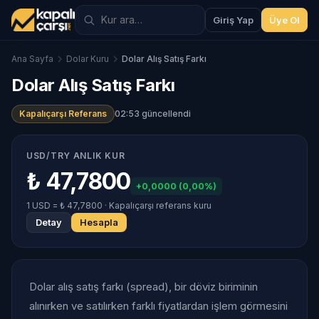
Giriş Yap
Üye Ol
Ana Sayfa
Dolar Kuru
Dolar Alış Satış Farkı
Dolar Alış Satış Farkı
Kapalıçarşı Referans
02:53 güncellendi
USD/TRY ANLIK KUR
₺ 47,7800
+0,0000 (0,00%)
1 USD = ₺ 47,7800 · Kapalıçarşı referans kuru
Detay
Hesapla
Dolar alış satış farkı (spread), bir döviz biriminin
alınırken ve satılırken farklı fiyatlardan işlem görmesini