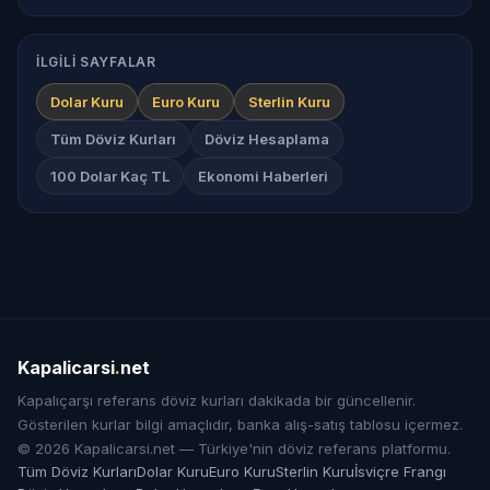
İLGILI SAYFALAR
Dolar Kuru
Euro Kuru
Sterlin Kuru
Tüm Döviz Kurları
Döviz Hesaplama
100 Dolar Kaç TL
Ekonomi Haberleri
Kapalicarsi
.
net
Kapalıçarşı referans döviz kurları dakikada bir güncellenir.
Gösterilen kurlar bilgi amaçlıdır, banka alış-satış tablosu içermez.
© 2026 Kapalicarsi.net — Türkiye'nin döviz referans platformu.
Tüm Döviz Kurları
Dolar Kuru
Euro Kuru
Sterlin Kuru
İsviçre Frangı