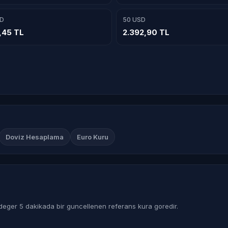
D
50 USD
6,45 TL
2.392,90 TL
Doviz Hesaplama
Euro Kuru
deger 5 dakikada bir guncellenen referans kura goredir.