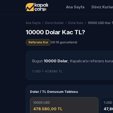
Ana Sayfa
Döviz Kurlar
Ana Sayfa
Doviz Kurlari
Dolar Kuru
10000 USD Kac 
10000 Dolar Kac TL?
Referans Kur
06:18 guncellendi
Bugun
10000 Dolar
, Kapalicarsi referans kur
1 USD = 47,8580 TL
Dolar / TL Donusum Tablosu
10000 USD
1 USD
478.580,00 TL
47,8