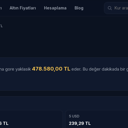
ı
Altın Fiyatları
Hesaplama
Blog
TL
478.580,00 TL
una gore yaklasik
eder. Bu değer dakikada bir gü
5 USD
6 TL
239,29 TL